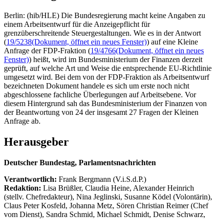
Berlin: (hib/HLE) Die Bundesregierung macht keine Angaben zu
einem Arbeitsentwurf für die Anzeigepflicht für
grenzüberschreitende Steuergestaltungen. Wie es in der Antwort
(
19/5238
(Dokument, öffnet ein neues Fenster)
) auf eine Kleine
Anfrage der FDP-Fraktion (
19/4766
(Dokument, öffnet ein neues
Fenster)
) heißt, wird im Bundesministerium der Finanzen derzeit
geprüft, auf welche Art und Weise die entsprechende EU-Richtlinie
umgesetzt wird. Bei dem von der FDP-Fraktion als Arbeitsentwurf
bezeichneten Dokument handele es sich um erste noch nicht
abgeschlossene fachliche Überlegungen auf Arbeitsebene. Vor
diesem Hintergrund sah das Bundesministerium der Finanzen von
der Beantwortung von 24 der insgesamt 27 Fragen der Kleinen
Anfrage ab.
Herausgeber
Deutscher Bundestag, Parlamentsnachrichten
Verantwortlich:
Frank Bergmann (V.i.S.d.P.)
Redaktion:
Lisa Brüßler, Claudia Heine, Alexander Heinrich
(stellv. Chefredakteur), Nina Jeglinski,
Susanne Ködel (Volontärin),
Claus Peter Kosfeld, Johanna Metz, Sören Christian Reimer (Chef
vom Dienst), Sandra Schmid, Michael Schmidt, Denise Schwarz,