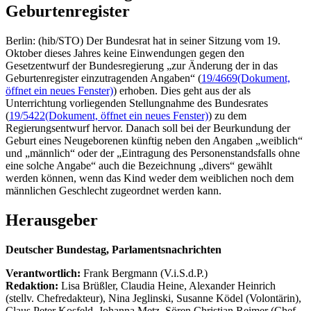
Geburtenregister
Berlin: (hib/STO) Der Bundesrat hat in seiner Sitzung vom 19.
Oktober dieses Jahres keine Einwendungen gegen den
Gesetzentwurf der Bundesregierung „zur Änderung der in das
Geburtenregister einzutragenden Angaben“ (
19/4669
(Dokument,
öffnet ein neues Fenster)
) erhoben. Dies geht aus der als
Unterrichtung vorliegenden Stellungnahme des Bundesrates
(
19/5422
(Dokument, öffnet ein neues Fenster)
) zu dem
Regierungsentwurf hervor. Danach soll bei der Beurkundung der
Geburt eines Neugeborenen künftig neben den Angaben „weiblich“
und „männlich“ oder der „Eintragung des Personenstandsfalls ohne
eine solche Angabe“ auch die Bezeichnung „divers“ gewählt
werden können, wenn das Kind weder dem weiblichen noch dem
männlichen Geschlecht zugeordnet werden kann.
Herausgeber
Deutscher Bundestag, Parlamentsnachrichten
Verantwortlich:
Frank Bergmann (V.i.S.d.P.)
Redaktion:
Lisa Brüßler, Claudia Heine, Alexander Heinrich
(stellv. Chefredakteur), Nina Jeglinski,
Susanne Ködel (Volontärin),
Claus Peter Kosfeld, Johanna Metz, Sören Christian Reimer (Chef