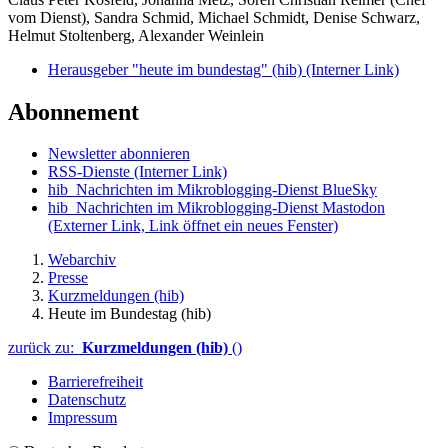
vom Dienst), Sandra Schmid, Michael Schmidt, Denise Schwarz,
Helmut Stoltenberg, Alexander Weinlein
Herausgeber "heute im bundestag" (hib)
(Interner Link)
Abonnement
Newsletter abonnieren
RSS-Dienste
(Interner Link)
hib_Nachrichten im Mikroblogging-Dienst BlueSky
hib_Nachrichten im Mikroblogging-Dienst Mastodon
(Externer Link, Link öffnet ein neues Fenster)
Webarchiv
Presse
Kurzmeldungen (hib)
Heute im Bundestag (hib)
zurück zu:
Kurzmeldungen (hib)
()
Barrierefreiheit
Datenschutz
Impressum