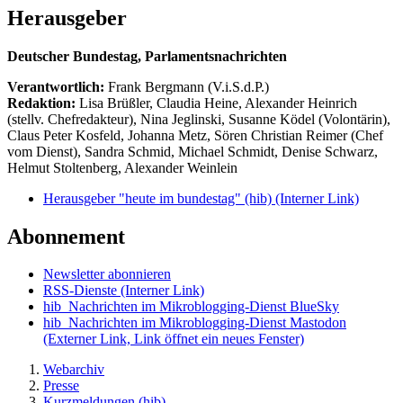
Herausgeber
Deutscher Bundestag, Parlamentsnachrichten
Verantwortlich:
Frank Bergmann (V.i.S.d.P.)
Redaktion:
Lisa Brüßler, Claudia Heine, Alexander Heinrich
(stellv. Chefredakteur), Nina Jeglinski,
Susanne Ködel (Volontärin),
Claus Peter Kosfeld, Johanna Metz, Sören Christian Reimer (Chef
vom Dienst), Sandra Schmid, Michael Schmidt, Denise Schwarz,
Helmut Stoltenberg, Alexander Weinlein
Herausgeber "heute im bundestag" (hib)
(Interner Link)
Abonnement
Newsletter abonnieren
RSS-Dienste
(Interner Link)
hib_Nachrichten im Mikroblogging-Dienst BlueSky
hib_Nachrichten im Mikroblogging-Dienst Mastodon
(Externer Link, Link öffnet ein neues Fenster)
Webarchiv
Presse
Kurzmeldungen (hib)