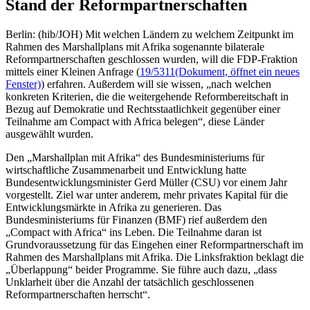
Stand der Reformpartnerschaften
Berlin: (hib/JOH) Mit welchen Ländern zu welchem Zeitpunkt im
Rahmen des Marshallplans mit Afrika sogenannte bilaterale
Reformpartnerschaften geschlossen wurden, will die FDP-Fraktion
mittels einer Kleinen Anfrage (
19/5311
(Dokument, öffnet ein neues
Fenster)
) erfahren. Außerdem will sie wissen, „nach welchen
konkreten Kriterien, die die weitergehende Reformbereitschaft in
Bezug auf Demokratie und Rechtsstaatlichkeit gegenüber einer
Teilnahme am Compact with Africa belegen“, diese Länder
ausgewählt wurden.
Den „Marshallplan mit Afrika“ des Bundesministeriums für
wirtschaftliche Zusammenarbeit und Entwicklung hatte
Bundesentwicklungsminister Gerd Müller (CSU) vor einem Jahr
vorgestellt. Ziel war unter anderem, mehr privates Kapital für die
Entwicklungsmärkte in Afrika zu generieren. Das
Bundesministeriums für Finanzen (BMF) rief außerdem den
„Compact with Africa“ ins Leben. Die Teilnahme daran ist
Grundvoraussetzung für das Eingehen einer Reformpartnerschaft im
Rahmen des Marshallplans mit Afrika. Die Linksfraktion beklagt die
„Überlappung“ beider Programme. Sie führe auch dazu, „dass
Unklarheit über die Anzahl der tatsächlich geschlossenen
Reformpartnerschaften herrscht“.