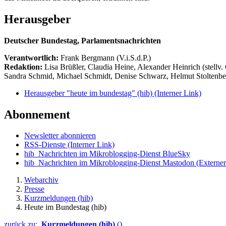
Herausgeber
Deutscher Bundestag, Parlamentsnachrichten
Verantwortlich:
Frank Bergmann (V.i.S.d.P.)
Redaktion:
Lisa Brüßler, Claudia Heine, Alexander Heinrich (stellv.
Sandra Schmid, Michael Schmidt, Denise Schwarz, Helmut Stoltenbe
Herausgeber "heute im bundestag" (hib)
(Interner Link)
Abonnement
Newsletter abonnieren
RSS-Dienste
(Interner Link)
hib_Nachrichten im Mikroblogging-Dienst BlueSky
hib_Nachrichten im Mikroblogging-Dienst Mastodon
(Externer
Webarchiv
Presse
Kurzmeldungen (hib)
Heute im Bundestag (hib)
zurück zu:
Kurzmeldungen (hib)
()