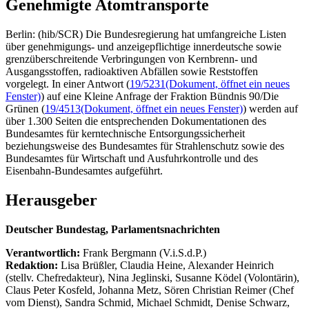
Genehmigte Atomtransporte
Berlin: (hib/SCR) Die Bundesregierung hat umfangreiche Listen
über genehmigungs- und anzeigepflichtige innerdeutsche sowie
grenzüberschreitende Verbringungen von Kernbrenn- und
Ausgangsstoffen, radioaktiven Abfällen sowie Reststoffen
vorgelegt. In einer Antwort (
19/5231
(Dokument, öffnet ein neues
Fenster)
) auf eine Kleine Anfrage der Fraktion Bündnis 90/Die
Grünen (
19/4513
(Dokument, öffnet ein neues Fenster)
) werden auf
über 1.300 Seiten die entsprechenden Dokumentationen des
Bundesamtes für kerntechnische Entsorgungssicherheit
beziehungsweise des Bundesamtes für Strahlenschutz sowie des
Bundesamtes für Wirtschaft und Ausfuhrkontrolle und des
Eisenbahn-Bundesamtes aufgeführt.
Herausgeber
Deutscher Bundestag, Parlamentsnachrichten
Verantwortlich:
Frank Bergmann (V.i.S.d.P.)
Redaktion:
Lisa Brüßler, Claudia Heine, Alexander Heinrich
(stellv. Chefredakteur), Nina Jeglinski,
Susanne Ködel (Volontärin),
Claus Peter Kosfeld, Johanna Metz, Sören Christian Reimer (Chef
vom Dienst), Sandra Schmid, Michael Schmidt, Denise Schwarz,