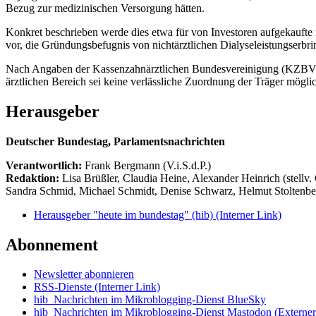
Bezug zur medizinischen Versorgung hätten.
Konkret beschrieben werde dies etwa für von Investoren aufgekaufte
vor, die Gründungsbefugnis von nichtärztlichen Dialyseleistungserb
Nach Angaben der Kassenzahnärztlichen Bundesvereinigung (KZBV) si
ärztlichen Bereich sei keine verlässliche Zuordnung der Träger möglich
Herausgeber
Deutscher Bundestag, Parlamentsnachrichten
Verantwortlich:
Frank Bergmann (V.i.S.d.P.)
Redaktion:
Lisa Brüßler, Claudia Heine, Alexander Heinrich (stellv.
Sandra Schmid, Michael Schmidt, Denise Schwarz, Helmut Stoltenbe
Herausgeber "heute im bundestag" (hib)
(Interner Link)
Abonnement
Newsletter abonnieren
RSS-Dienste
(Interner Link)
hib_Nachrichten im Mikroblogging-Dienst BlueSky
hib_Nachrichten im Mikroblogging-Dienst Mastodon
(Externer