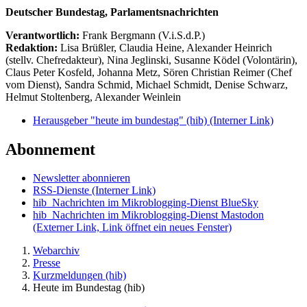
Deutscher Bundestag, Parlamentsnachrichten
Verantwortlich:
Frank Bergmann (V.i.S.d.P.)
Redaktion:
Lisa Brüßler, Claudia Heine, Alexander Heinrich
(stellv. Chefredakteur), Nina Jeglinski,
Susanne Ködel (Volontärin),
Claus Peter Kosfeld, Johanna Metz, Sören Christian Reimer (Chef
vom Dienst), Sandra Schmid, Michael Schmidt, Denise Schwarz,
Helmut Stoltenberg, Alexander Weinlein
Herausgeber "heute im bundestag" (hib)
(Interner Link)
Abonnement
Newsletter abonnieren
RSS-Dienste
(Interner Link)
hib_Nachrichten im Mikroblogging-Dienst BlueSky
hib_Nachrichten im Mikroblogging-Dienst Mastodon
(Externer Link, Link öffnet ein neues Fenster)
Webarchiv
Presse
Kurzmeldungen (hib)
Heute im Bundestag (hib)