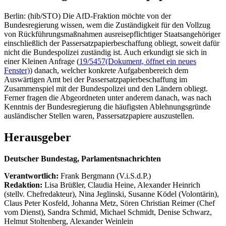
Berlin: (hib/STO) Die AfD-Fraktion möchte von der
Bundesregierung wissen, wem die Zuständigkeit für den Vollzug
von Rückführungsmaßnahmen ausreisepflichtiger Staatsangehöriger
einschließlich der Passersatzpapierbeschaffung obliegt, soweit dafür
nicht die Bundespolizei zuständig ist. Auch erkundigt sie sich in
einer Kleinen Anfrage (
19/5457
(Dokument, öffnet ein neues
Fenster)
) danach, welcher konkrete Aufgabenbereich dem
Auswärtigen Amt bei der Passersatzpapierbeschaffung im
Zusammenspiel mit der Bundespolizei und den Ländern obliegt.
Ferner fragen die Abgeordneten unter anderem danach, was nach
Kenntnis der Bundesregierung die häufigsten Ablehnungsgründe
ausländischer Stellen waren, Passersatzpapiere auszustellen.
Herausgeber
Deutscher Bundestag, Parlamentsnachrichten
Verantwortlich:
Frank Bergmann (V.i.S.d.P.)
Redaktion:
Lisa Brüßler, Claudia Heine, Alexander Heinrich
(stellv. Chefredakteur), Nina Jeglinski,
Susanne Ködel (Volontärin),
Claus Peter Kosfeld, Johanna Metz, Sören Christian Reimer (Chef
vom Dienst), Sandra Schmid, Michael Schmidt, Denise Schwarz,
Helmut Stoltenberg, Alexander Weinlein