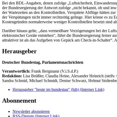
Bei den BDL-Angaben, denen zufolge „Luftsicherheit, Einwanderung 
der Bundesregierung der Antwort zufolge „nicht bekannt, ob und inwi
der Wartezeiten an den Kontrollstellen. Verspätete Abflüge hätten zu
der Verspätungen nicht immer rechtzeitig gelinge. Hier könne es zu
Kostengründen normalerweise weniger Kontrollstellen besetzt sind als
Darüber hinaus gelte, „dass vermeidbare Verzögerungen bei der Lufts
elektronischer Geräte entstehen“, führt die Bundesregierung ferner 
attraktiver ist als das Aufgeben von Gepäck am Check-in-Schalter“. A
Herausgeber
Deutscher Bundestag, Parlamentsnachrichten
Verantwortlich:
Frank Bergmann (V.i.S.d.P.)
Redaktion:
Lisa Brüßler, Claudia Heine, Alexander Heinrich (stellv.
Sandra Schmid, Michael Schmidt, Denise Schwarz, Helmut Stoltenbe
Herausgeber "heute im bundestag" (hib)
(Interner Link)
Abonnement
Newsletter abonnieren
RSS-Dienste
(Interner Link)