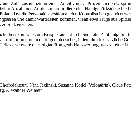
und Zoll“ zusammen für einen Anteil von 2,1 Prozent an den Ursprung
efern Anzahl und Art der zu kontrollierenden Handgepäckstücke hierbei
r Folge, dass die Personaldisposition an den Kontrollstellen geändert 
 Engpässen und damit Wartezeiten kommen, wenn etwa Flüge aus Spitzen
 zu Spitzenzeiten.
icherheitskontrolle zum Beispiel auch durch eine hohe Zahl mitgeführt
aus. Luftfahrtunternehmen trügen hierzu bei, indem durch zusätzliche
ll dies erschwere eine zügige Röntgenbildauswertung, was zu einer län
 Chefredakteur), Nina Jeglinski,
Susanne Ködel (Volontärin),
Claus Pet
rg, Alexander Weinlein