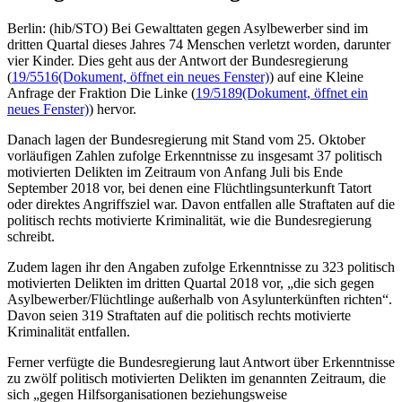
Berlin: (hib/STO) Bei Gewalttaten gegen Asylbewerber sind im
dritten Quartal dieses Jahres 74 Menschen verletzt worden, darunter
vier Kinder. Dies geht aus der Antwort der Bundesregierung
(
19/5516
(Dokument, öffnet ein neues Fenster)
) auf eine Kleine
Anfrage der Fraktion Die Linke (
19/5189
(Dokument, öffnet ein
neues Fenster)
) hervor.
Danach lagen der Bundesregierung mit Stand vom 25. Oktober
vorläufigen Zahlen zufolge Erkenntnisse zu insgesamt 37 politisch
motivierten Delikten im Zeitraum von Anfang Juli bis Ende
September 2018 vor, bei denen eine Flüchtlingsunterkunft Tatort
oder direktes Angriffsziel war. Davon entfallen alle Straftaten auf die
politisch rechts motivierte Kriminalität, wie die Bundesregierung
schreibt.
Zudem lagen ihr den Angaben zufolge Erkenntnisse zu 323 politisch
motivierten Delikten im dritten Quartal 2018 vor, „die sich gegen
Asylbewerber/Flüchtlinge außerhalb von Asylunterkünften richten“.
Davon seien 319 Straftaten auf die politisch rechts motivierte
Kriminalität entfallen.
Ferner verfügte die Bundesregierung laut Antwort über Erkenntnisse
zu zwölf politisch motivierten Delikten im genannten Zeitraum, die
sich „gegen Hilfsorganisationen beziehungsweise