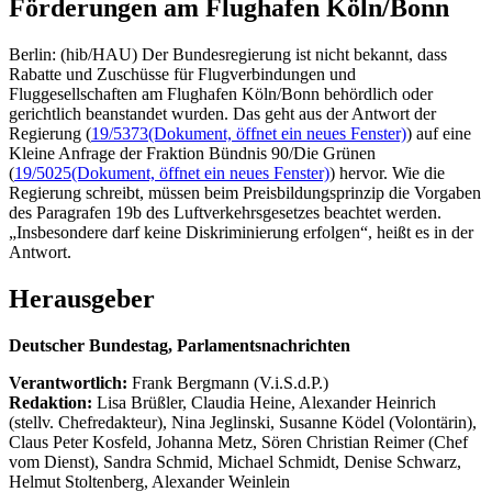
Förderungen am Flughafen Köln/Bonn
Berlin: (hib/HAU) Der Bundesregierung ist nicht bekannt, dass
Rabatte und Zuschüsse für Flugverbindungen und
Fluggesellschaften am Flughafen Köln/Bonn behördlich oder
gerichtlich beanstandet wurden. Das geht aus der Antwort der
Regierung (
19/5373
(Dokument, öffnet ein neues Fenster)
) auf eine
Kleine Anfrage der Fraktion Bündnis 90/Die Grünen
(
19/5025
(Dokument, öffnet ein neues Fenster)
) hervor. Wie die
Regierung schreibt, müssen beim Preisbildungsprinzip die Vorgaben
des Paragrafen 19b des Luftverkehrsgesetzes beachtet werden.
„Insbesondere darf keine Diskriminierung erfolgen“, heißt es in der
Antwort.
Herausgeber
Deutscher Bundestag, Parlamentsnachrichten
Verantwortlich:
Frank Bergmann (V.i.S.d.P.)
Redaktion:
Lisa Brüßler, Claudia Heine, Alexander Heinrich
(stellv. Chefredakteur), Nina Jeglinski,
Susanne Ködel (Volontärin),
Claus Peter Kosfeld, Johanna Metz, Sören Christian Reimer (Chef
vom Dienst), Sandra Schmid, Michael Schmidt, Denise Schwarz,
Helmut Stoltenberg, Alexander Weinlein