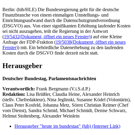
Berlin: (hib/HLE) Die Bundesregierung geht für die deutsche
Finanzbranche von einem einmaligen Umstellungs- und
Einrichtungsaufwand durch die Datenschutzgrundverordnung
(DSGVO) aus. Von einer signifikanten Erhöhung laufender Kosten
sei nicht auszugehen, teilt die Regierung in der Antwort
(
19/5432
(Dokument, öffnet ein neues Fenster)
) auf eine Kleine
Anfrage der FDP-Fraktion (
19/5038
(Dokument, öffnet ein neues
Fenster)
) mit. Ein behördliche Datenerhebung zu den laufenden
Kosten durch die DSGVO finde derzeit nicht statt.
Herausgeber
Deutscher Bundestag, Parlamentsnachrichten
Verantwortlich:
Frank Bergmann (V.i.S.d.P.)
Redaktion:
Lisa Brüßler, Claudia Heine, Alexander Heinrich
(stellv. Chefredakteur), Nina Jeglinski,
Susanne Ködel (Volontärin),
Claus Peter Kosfeld, Johanna Metz, Sören Christian Reimer (Chef
vom Dienst), Sandra Schmid, Michael Schmidt, Denise Schwarz,
Helmut Stoltenberg, Alexander Weinlein
Herausgeber "heute im bundestag" (hib)
(Interner Link)