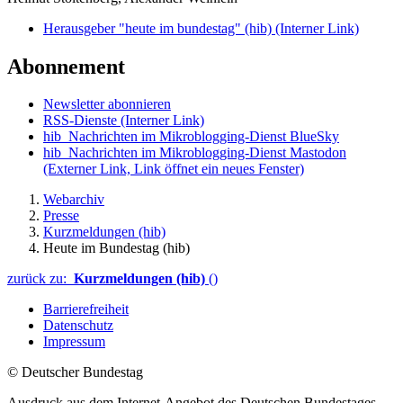
Herausgeber "heute im bundestag" (hib)
(Interner Link)
Abonnement
Newsletter abonnieren
RSS-Dienste
(Interner Link)
hib_Nachrichten im Mikroblogging-Dienst BlueSky
hib_Nachrichten im Mikroblogging-Dienst Mastodon
(Externer Link, Link öffnet ein neues Fenster)
Webarchiv
Presse
Kurzmeldungen (hib)
Heute im Bundestag (hib)
zurück zu:
Kurzmeldungen (hib)
()
Barrierefreiheit
Datenschutz
Impressum
© Deutscher Bundestag
Ausdruck aus dem Internet-Angebot des Deutschen Bundestages