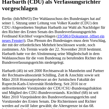
Harbarth (CDU) als Verfassungsrichter
vorgeschlagen
Berlin: (hib/MWO) Der Wahlausschuss des Bundestages hat auf
seiner 1. Sitzung unter Leitung von Volker Kauder (CDU) den
CDU-Abgeordneten Stephan Harbarth zur Wahl als Nachfolger für
den Richter des Ersten Senats des Bundesverfassungsgerichts
Ferdinand Kirchhof vorgeschlagen (
19/5861
(Dokument, öffnet ein
neues Fenster)
). Das Plenum des Bundestages muss dem Vorschlag,
der mit der erforderlichen Mehrheit beschlossen wurde, noch
zustimmen. Als Termin wurde der 22. November 2018 bestimmt.
Harbarth hatte vor der Abstimmung seine Mitgliedschaft in dem
Wahlausschuss für die vom Bundestag zu berufenden Richter des
Bundesverfassungsgerichts niedergelegt.
Harbarth (46) ist seit 2000 Rechtsanwalt in Mannheim und Partner
der Rechtsanwaltssozietät Schilling, Zutt & Anschütz sowie seit
März 2018 Honorarprofessor an der Juristischen Fakultät der
Ruprecht-Karls-Universität Heidelberg. Seit 2016 ist er
stellvertretender Vorsitzender der CDU/CSU-Bundestagsfraktion
und Mitglied des CDU-Bundesvorstands. Kirchhof (68) ist seit
März 2010 Vizepräsident des Bundesverfassungsgerichts und
Vorsitzender des Ersten Senats. Die Richterinnen und Richter
werden auf zwölf Jahre gewählt; die Altersgrenze ist das 68.