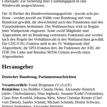
Lebensjahr. Zur Sicherung ihrer Unabhängigkeit ist eine
Wiederwahl ausgeschlossen.
Die 16 Richter des Bundesverfassungsgerichts - jeweils acht pro
Senat - werden jeweils zur Hälfte vom Bundestag und vom
Bundesrat gewählt, die abwechselnd auch den Präsidenten und den
Vizepräsidenten bestimmen. Der Wahlausschuss wird zu Beginn
jeder Wahlperiode eingesetzt. Seine zwölf Mitglieder sind
Abgeordnete der im Bundestag vertretenen Fraktionen und werden
nach den Regeln der Verhältniswahl in den Wahlausschuss gewählt.
Die CDU/CSU-Fraktion stellt in der 19. Wahlperiode fünf
Abgeordnete, die SPD-Fraktion drei, die Fraktionen der AfD, der
FDP, Die Linke und Bündnis 90/Die Grünen jeweils einen
Abgeordneten.
Herausgeber
Deutscher Bundestag, Parlamentsnachrichten
Verantwortlich:
Frank Bergmann (V.i.S.d.P.)
Redaktion:
Lisa Brüßler, Claudia Heine, Alexander Heinrich
(stellv. Chefredakteur), Nina Jeglinski,
Susanne Ködel (Volontärin),
Claus Peter Kosfeld, Johanna Metz, Sören Christian Reimer (Chef
vom Dienst), Sandra Schmid, Michael Schmidt, Denise Schwarz,
Helmut Stoltenberg, Alexander Weinlein