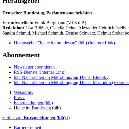
Herausgeber
Deutscher Bundestag, Parlamentsnachrichten
Verantwortlich:
Frank Bergmann (V.i.S.d.P.)
Redaktion:
Lisa Brüßler, Claudia Heine, Alexander Heinrich (stellv.
Sandra Schmid, Michael Schmidt, Denise Schwarz, Helmut Stoltenbe
Herausgeber "heute im bundestag" (hib)
(Interner Link)
Abonnement
Newsletter abonnieren
RSS-Dienste
(Interner Link)
hib_Nachrichten im Mikroblogging-Dienst BlueSky
hib_Nachrichten im Mikroblogging-Dienst Mastodon
(Externer
Webarchiv
Presse
Kurzmeldungen (hib)
Heute im Bundestag (hib)
zurück zu:
Kurzmeldungen (hib)
()
Barrierefreiheit