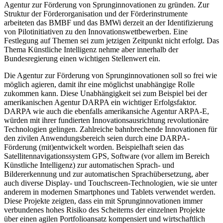
Agentur zur Förderung von Sprunginnovationen zu gründen. Zur
Struktur der Förderorganisation und der Förderinstrumente
arbeiteten das BMBF und das BMWi derzeit an der Identifizierung
von Pilotinitiativen zu den Innovationswettbewerben. Eine
Festlegung auf Themen sei zum jetzigen Zeitpunkt nicht erfolgt. Das
Thema Künstliche Intelligenz nehme aber innerhalb der
Bundesregierung einen wichtigen Stellenwert ein.
Die Agentur zur Förderung von Sprunginnovationen soll so frei wie
möglich agieren, damit ihr eine möglichst unabhängige Rolle
zukommen kann. Diese Unabhängigkeit sei zum Beispiel bei der
amerikanischen Agentur DARPA ein wichtiger Erfolgsfaktor.
DARPA wie auch die ebenfalls amerikansiche Agentur ARPA-E,
würden mit ihrer fundierten Innovationsausrichtung revolutionäre
Technologien gelingen. Zahlreiche bahnbrechende Innovationen für
den zivilen Anwendungsbereich seien durch eine DARPA-
Förderung (mit)entwickelt worden. Beispielhaft seien das
Satellitennavigationssystem GPS, Software (vor allem im Bereich
Künstliche Intelligenz) zur automatischen Sprach- und
Bildererkennung und zur automatischen Sprachübersetzung, aber
auch diverse Display- und Touchscreen-Technologien, wie sie unter
anderem in modernen Smartphones und Tablets verwendet werden.
Diese Projekte zeigten, dass ein mit Sprunginnovationen immer
verbundenes hohes Risiko des Scheiterns der einzelnen Projekte
über einen agilen Portfolioansatz kompensiert und wirtschaftlich