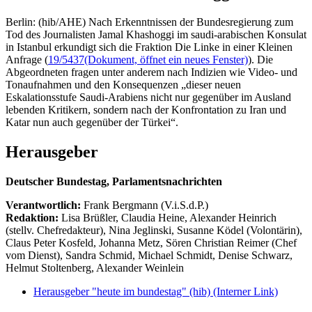
Berlin: (hib/AHE) Nach Erkenntnissen der Bundesregierung zum
Tod des Journalisten Jamal Khashoggi im saudi-arabischen Konsulat
in Istanbul erkundigt sich die Fraktion Die Linke in einer Kleinen
Anfrage (
19/5437
(Dokument, öffnet ein neues Fenster)
). Die
Abgeordneten fragen unter anderem nach Indizien wie Video- und
Tonaufnahmen und den Konsequenzen „dieser neuen
Eskalationsstufe Saudi-Arabiens nicht nur gegenüber im Ausland
lebenden Kritikern, sondern nach der Konfrontation zu Iran und
Katar nun auch gegenüber der Türkei“.
Herausgeber
Deutscher Bundestag, Parlamentsnachrichten
Verantwortlich:
Frank Bergmann (V.i.S.d.P.)
Redaktion:
Lisa Brüßler, Claudia Heine, Alexander Heinrich
(stellv. Chefredakteur), Nina Jeglinski,
Susanne Ködel (Volontärin),
Claus Peter Kosfeld, Johanna Metz, Sören Christian Reimer (Chef
vom Dienst), Sandra Schmid, Michael Schmidt, Denise Schwarz,
Helmut Stoltenberg, Alexander Weinlein
Herausgeber "heute im bundestag" (hib)
(Interner Link)