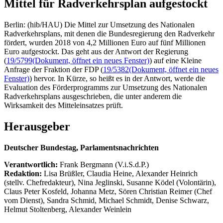
Mittel für Radverkehrsplan aufgestockt
Berlin: (hib/HAU) Die Mittel zur Umsetzung des Nationalen
Radverkehrsplans, mit denen die Bundesregierung den Radverkehr
fördert, wurden 2018 von 4,2 Millionen Euro auf fünf Millionen
Euro aufgestockt. Das geht aus der Antwort der Regierung
(
19/5799
(Dokument, öffnet ein neues Fenster)
) auf eine Kleine
Anfrage der Fraktion der FDP (
19/5382
(Dokument, öffnet ein neues
Fenster)
) hervor. In Kürze, so heißt es in der Antwort, werde die
Evaluation des Förderprogramms zur Umsetzung des Nationalen
Radverkehrsplans ausgeschrieben, die unter anderem die
Wirksamkeit des Mitteleinsatzes prüft.
Herausgeber
Deutscher Bundestag, Parlamentsnachrichten
Verantwortlich:
Frank Bergmann (V.i.S.d.P.)
Redaktion:
Lisa Brüßler, Claudia Heine, Alexander Heinrich
(stellv. Chefredakteur), Nina Jeglinski,
Susanne Ködel (Volontärin),
Claus Peter Kosfeld, Johanna Metz, Sören Christian Reimer (Chef
vom Dienst), Sandra Schmid, Michael Schmidt, Denise Schwarz,
Helmut Stoltenberg, Alexander Weinlein