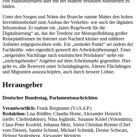
von Staatssekretären aller mit der Materie befassten Ministerien zu
bilden.
Unter den Sorgen und Nöten der Branche nannte Mattes den hohen
Investitionsbedarf zum Ausbau der Verkehrs- wie auch der digitalen
Infrastruktur. Er mahnte ein „faires Regelwerk für die
Digitalisierung“ an, das der Tendenz zur Monopolbildung großer
Reiseplattformen im Internet zum Nachteil kleiner und mittlerer
Anbieter entgegenwirken solle. Ein „zentraler Punkt“ sei zudem der
Fachkräfte- oder eigentlich generell der Arbeitskräftemangel. Einer
„steigenden Nachfrage nach touristischen Produkten“ stehe ein
„zurückgehendes“ Angebot auf dem Arbeitsmarkt gegenüber. Hier
gelte es, alle Reserven unter Schulabgängern, Älteren Flüchtlingen
und Migranten auszuschöpfen, auch durch bessere Löhne.
Herausgeber
Deutscher Bundestag, Parlamentsnachrichten
Verantwortlich:
Frank Bergmann (V.i.S.d.P.)
Redaktion:
Lisa Brüßler, Claudia Heine, Alexander Heinrich
(stellv. Chefredakteur), Nina Jeglinski,
Susanne Ködel (Volontärin),
Claus Peter Kosfeld, Johanna Metz, Sören Christian Reimer (Chef
vom Dienst), Sandra Schmid, Michael Schmidt, Denise Schwarz,
Helmut Stoltenberg, Alexander Weinlein