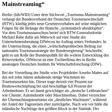
Mainstreaming“
Berlin: (hib/WID) Unter dem Stichwort „Tourismus-Mainstreaming“
verlangt der Bundesverband der Deutschen Tourismuswirtschaft
(BTW), künftig jedes neue Gesetzesvorhaben auf seine möglichen
Folgen für die Belange der Branche „systematisch abzuklopfen“.
Vor dem Tourismusausschuss berief sich BTW-Generalsekretär
Michael Rabe dafür am Mittwoch auf eine Studie der
Unternehmensberatung DIWecon im Auftrag seines Verbandes. In
der Untersuchung, die einen „wirtschaftspolitischen Beitrag zur
nationalen Tourismusstrategie der Bundesregierung“ beschreibt,
geht es um Rolle der Bundespolitik für die weitere Entwicklung des
Reiseverkehrs. DIWecon ist eine Tochterfirma des in Berlin
ansässigen Deutschen Instituts für Wirtschaftsforschung (DIW).
Bei der Vorstellung der Studie wies Projektleiter Anselm Mattes auf
das seit zehn Jahren anhaltende stetige Wachstum im
Tourismussektor hin. Dieser trage derzeit vier Prozent zur
Bruttowertschöpfung bei und beschäftige 6,8 Prozent der
Arbeitnehmer. Er sei damit gewichtiger als „deutsche Leitbranchen“
wie Chemie, Autoindustrie oder Maschinenbau. Dabei verzeichne
der Übernachtungstourismus ein „deutliches Wachstum“, während
der Anteil der Tagesreisen eher zurückgehe. Nach wie vor bilde die
inländische Nachfrage den größten Block in der Statistik. Der