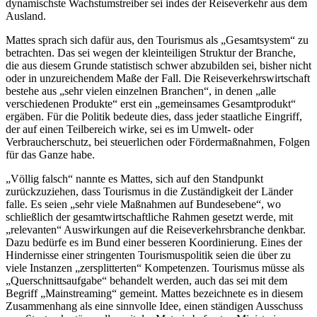
dynamischste Wachstumstreiber sei indes der Reiseverkehr aus dem
Ausland.
Mattes sprach sich dafür aus, den Tourismus als „Gesamtsystem“ zu
betrachten. Das sei wegen der kleinteiligen Struktur der Branche,
die aus diesem Grunde statistisch schwer abzubilden sei, bisher nicht
oder in unzureichendem Maße der Fall. Die Reiseverkehrswirtschaft
bestehe aus „sehr vielen einzelnen Branchen“, in denen „alle
verschiedenen Produkte“ erst ein „gemeinsames Gesamtprodukt“
ergäben. Für die Politik bedeute dies, dass jeder staatliche Eingriff,
der auf einen Teilbereich wirke, sei es im Umwelt- oder
Verbraucherschutz, bei steuerlichen oder Fördermaßnahmen, Folgen
für das Ganze habe.
„Völlig falsch“ nannte es Mattes, sich auf den Standpunkt
zurückzuziehen, dass Tourismus in die Zuständigkeit der Länder
falle. Es seien „sehr viele Maßnahmen auf Bundesebene“, wo
schließlich der gesamtwirtschaftliche Rahmen gesetzt werde, mit
„relevanten“ Auswirkungen auf die Reiseverkehrsbranche denkbar.
Dazu bedürfe es im Bund einer besseren Koordinierung. Eines der
Hindernisse einer stringenten Tourismuspolitik seien die über zu
viele Instanzen „zersplitterten“ Kompetenzen. Tourismus müsse als
„Querschnittsaufgabe“ behandelt werden, auch das sei mit dem
Begriff „Mainstreaming“ gemeint. Mattes bezeichnete es in diesem
Zusammenhang als eine sinnvolle Idee, einen ständigen Ausschuss