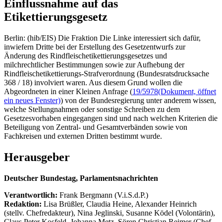
Einflussnahme auf das
Etikettierungsgesetz
Berlin: (hib/EIS) Die Fraktion Die Linke interessiert sich dafür,
inwiefern Dritte bei der Erstellung des Gesetzentwurfs zur
Änderung des Rindfleischetikettierungsgesetzes und
milchrechtlicher Bestimmungen sowie zur Aufhebung der
Rindfleischetikettierungs-Strafverordnung (Bundesratsdrucksache
368 / 18) involviert waren. Aus diesem Grund wollen die
Abgeordneten in einer Kleinen Anfrage (
19/5978
(Dokument, öffnet
ein neues Fenster)
) von der Bundesregierung unter anderem wissen,
welche Stellungnahmen oder sonstige Schreiben zu dem
Gesetzesvorhaben eingegangen sind und nach welchen Kriterien die
Beteiligung von Zentral- und Gesamtverbänden sowie von
Fachkreisen und externen Dritten bestimmt wurde.
Herausgeber
Deutscher Bundestag, Parlamentsnachrichten
Verantwortlich:
Frank Bergmann (V.i.S.d.P.)
Redaktion:
Lisa Brüßler, Claudia Heine, Alexander Heinrich
(stellv. Chefredakteur), Nina Jeglinski,
Susanne Ködel (Volontärin),
Claus Peter Kosfeld, Johanna Metz, Sören Christian Reimer (Chef