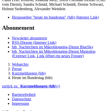
vom Dienst), Sandra Schmid, Michael Schmidt, Denise Schwarz,
Helmut Stoltenberg, Alexander Weinlein
Herausgeber "heute im bundestag" (hib)
(Interner Link)
Abonnement
Newsletter abonnieren
RSS-Dienste
(Interner Link)
hib_Nachrichten im Mikroblogging-Dienst BlueSky
hib_Nachrichten im Mikroblogging-Dienst Mastodon
(Externer Link, Link öffnet ein neues Fenster)
Webarchiv
Presse
Kurzmeldungen (hib)
Heute im Bundestag (hib)
zurück zu:
Kurzmeldungen (hib)
()
Barrierefreiheit
Datenschutz
Impressum