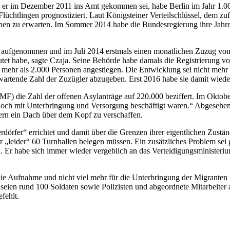
Als er im Dezember 2011 ins Amt gekommen sei, habe Berlin im Jahr 1
lüchtlingen prognostiziert. Laut Königsteiner Verteilschlüssel, dem z
n zu erwarten. Im Sommer 2014 habe die Bundesregierung ihre Jahresp
aufgenommen und im Juli 2014 erstmals einen monatlichen Zuzug von 
tet habe, sagte Czaja. Seine Behörde habe damals die Registrierung v
mehr als 2.000 Personen angestiegen. Die Entwicklung sei nicht mehr 
rwartende Zahl der Zuzügler abzugeben. Erst 2016 habe sie damit wied
) die Zahl der offenen Asylanträge auf 220.000 beziffert. Im Oktober
och mit Unterbringung und Versorgung beschäftigt waren.“ Abgesehen
ern ein Dach über dem Kopf zu verschaffen.
dörfer“ errichtet und damit über die Grenzen ihrer eigentlichen Zuständ
 „leider“ 60 Turnhallen belegen müssen. Ein zusätzliches Problem sei 
n. Er habe sich immer wieder vergeblich an das Verteidigungsministeri
r die Aufnahme und nicht viel mehr für die Unterbringung der Migrante
 seien rund 100 Soldaten sowie Polizisten und abgeordnete Mitarbeiter
efehlt.