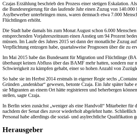
Czajas Erzählung beschrieb den Prozess einer stetigen Eskalation. 
die Bundesregierung für das laufende Jahr einen Zuzug von 140.000 F
Asylbewerber unterbringen muss, waren demnach etwa 7.000 Mensche
Flüchtlingen erhöht.
Die Stadt habe damals bis zum Monat August schon 6.000 Menschen 
entsprechenden Vorjahreszeitraum einen Anstieg um 94 Prozent bedeu
müssen. Im Laufe des Jahres 2015 sei dann der monatliche Zuzug auf 
Verpflichtung entzogen habe, quartalsweise Prognosen über die zu e
Im Mai 2015 habe das Bundesamt für Migration und Flüchtlinge (BAMF
überhaupt keinen Abfluss über das BAMF mehr hatten, sondern nur n
Schwierigkeit zu kämpfen gehabt, einer so hohen Anzahl von Zuzügl
So habe sie im Herbst 2014 erstmals in eigener Regie sechs „Container
Gründen „undenkbar“ gewesen, betonte Czaja. Ein Jahr später habe er
sie Migranten an einem Ort hätte registrieren und beherbergen könne
stellen, sagte Czaja.
In Berlin seien zunächst „weniger als eine Handvoll“ Mitarbeiter fü
nachdem der Senat dies zuvor wiederholt abgelehnt hatte. Schließlich
Personal habe allerdings die sozial- und asylrechtliche Qualifikation g
Herausgeber