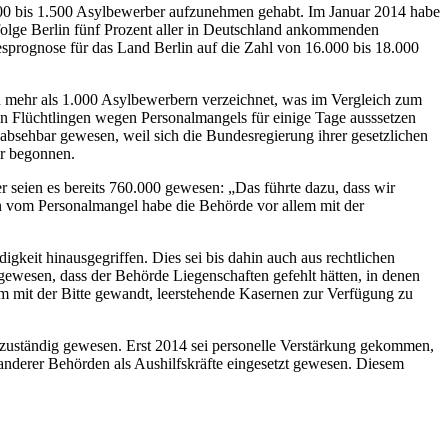
.000 bis 1.500 Asylbewerber aufzunehmen gehabt. Im Januar 2014 habe
ufolge Berlin fünf Prozent aller in Deutschland ankommenden
rognose für das Land Berlin auf die Zahl von 16.000 bis 18.000
mehr als 1.000 Asylbewerbern verzeichnet, was im Vergleich zum
on Flüchtlingen wegen Personalmangels für einige Tage ausssetzen
absehbar gewesen, weil sich die Bundesregierung ihrer gesetzlichen
er begonnen.
 seien es bereits 760.000 gewesen: „Das führte dazu, dass wir
 vom Personalmangel habe die Behörde vor allem mit der
igkeit hinausgegriffen. Dies sei bis dahin auch aus rechtlichen
gewesen, dass der Behörde Liegenschaften gefehlt hätten, in denen
um mit der Bitte gewandt, leerstehende Kasernen zur Verfügung zu
n zuständig gewesen. Erst 2014 sei personelle Verstärkung gekommen,
 anderer Behörden als Aushilfskräfte eingesetzt gewesen. Diesem