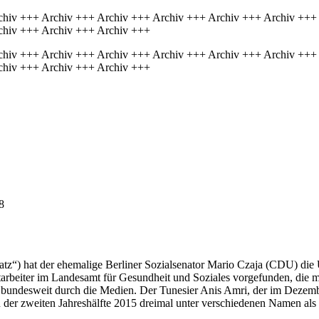
chiv +++ Archiv +++ Archiv +++ Archiv +++ Archiv +++ Archiv +++
chiv +++ Archiv +++ Archiv +++
chiv +++ Archiv +++ Archiv +++ Archiv +++ Archiv +++ Archiv +++
chiv +++ Archiv +++ Archiv +++
8
atz“) hat der ehemalige Berliner Sozialsenator Mario Czaja (CDU) die 
itarbeiter im Landesamt für Gesundheit und Soziales vorgefunden, die 
undesweit durch die Medien. Der Tunesier Anis Amri, der im Dezember
in der zweiten Jahreshälfte 2015 dreimal unter verschiedenen Namen al