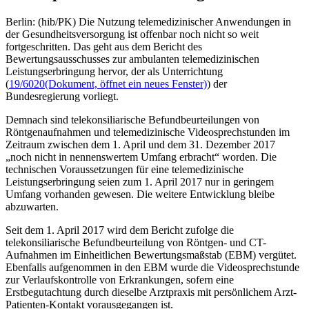
Berlin: (hib/PK) Die Nutzung telemedizinischer Anwendungen in
der Gesundheitsversorgung ist offenbar noch nicht so weit
fortgeschritten. Das geht aus dem Bericht des
Bewertungsausschusses zur ambulanten telemedizinischen
Leistungserbringung hervor, der als Unterrichtung
(
19/6020
(Dokument, öffnet ein neues Fenster)
) der
Bundesregierung vorliegt.
Demnach sind telekonsiliarische Befundbeurteilungen von
Röntgenaufnahmen und telemedizinische Videosprechstunden im
Zeitraum zwischen dem 1. April und dem 31. Dezember 2017
„noch nicht in nennenswertem Umfang erbracht“ worden. Die
technischen Voraussetzungen für eine telemedizinische
Leistungserbringung seien zum 1. April 2017 nur in geringem
Umfang vorhanden gewesen. Die weitere Entwicklung bleibe
abzuwarten.
Seit dem 1. April 2017 wird dem Bericht zufolge die
telekonsiliarische Befundbeurteilung von Röntgen- und CT-
Aufnahmen im Einheitlichen Bewertungsmaßstab (EBM) vergütet.
Ebenfalls aufgenommen in den EBM wurde die Videosprechstunde
zur Verlaufskontrolle von Erkrankungen, sofern eine
Erstbegutachtung durch dieselbe Arztpraxis mit persönlichem Arzt-
Patienten-Kontakt vorausgegangen ist.