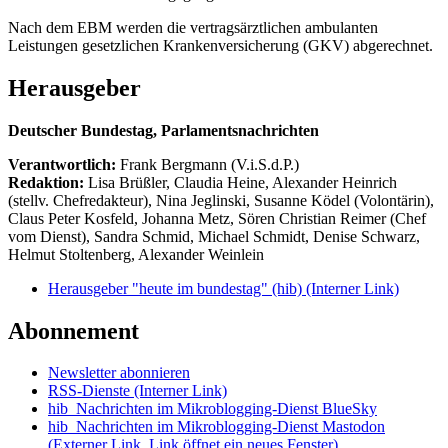
Nach dem EBM werden die vertragsärztlichen ambulanten
Leistungen gesetzlichen Krankenversicherung (GKV) abgerechnet.
Herausgeber
Deutscher Bundestag, Parlamentsnachrichten
Verantwortlich:
Frank Bergmann (V.i.S.d.P.)
Redaktion:
Lisa Brüßler, Claudia Heine, Alexander Heinrich
(stellv. Chefredakteur), Nina Jeglinski,
Susanne Ködel (Volontärin),
Claus Peter Kosfeld, Johanna Metz, Sören Christian Reimer (Chef
vom Dienst), Sandra Schmid, Michael Schmidt, Denise Schwarz,
Helmut Stoltenberg, Alexander Weinlein
Herausgeber "heute im bundestag" (hib)
(Interner Link)
Abonnement
Newsletter abonnieren
RSS-Dienste
(Interner Link)
hib_Nachrichten im Mikroblogging-Dienst BlueSky
hib_Nachrichten im Mikroblogging-Dienst Mastodon
(Externer Link, Link öffnet ein neues Fenster)