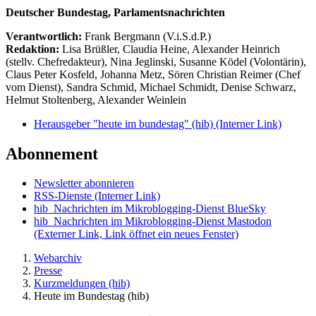
Deutscher Bundestag, Parlamentsnachrichten
Verantwortlich:
Frank Bergmann (V.i.S.d.P.)
Redaktion:
Lisa Brüßler, Claudia Heine, Alexander Heinrich
(stellv. Chefredakteur), Nina Jeglinski,
Susanne Ködel (Volontärin),
Claus Peter Kosfeld, Johanna Metz, Sören Christian Reimer (Chef
vom Dienst), Sandra Schmid, Michael Schmidt, Denise Schwarz,
Helmut Stoltenberg, Alexander Weinlein
Herausgeber "heute im bundestag" (hib)
(Interner Link)
Abonnement
Newsletter abonnieren
RSS-Dienste
(Interner Link)
hib_Nachrichten im Mikroblogging-Dienst BlueSky
hib_Nachrichten im Mikroblogging-Dienst Mastodon
(Externer Link, Link öffnet ein neues Fenster)
Webarchiv
Presse
Kurzmeldungen (hib)
Heute im Bundestag (hib)