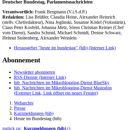
Deutscher Bundestag, Parlamentsnachrichten
Verantwortlich:
Frank Bergmann (V.i.S.d.P.)
Redaktion:
Lisa Brüßler, Claudia Heine, Alexander Heinrich
(stellv. Chefredakteur), Nina Jeglinski,
Susanne Ködel (Volontärin),
Claus Peter Kosfeld, Johanna Metz, Sören Christian Reimer (Chef
vom Dienst), Sandra Schmid, Michael Schmidt, Denise Schwarz,
Helmut Stoltenberg, Alexander Weinlein
Herausgeber "heute im bundestag" (hib)
(Interner Link)
Abonnement
Newsletter abonnieren
RSS-Dienste
(Interner Link)
hib_Nachrichten im Mikroblogging-Dienst BlueSky
hib_Nachrichten im Mikroblogging-Dienst Mastodon
(Externer Link, Link öffnet ein neues Fenster)
Webarchiv
Presse
Kurzmeldungen (hib)
Heute im Bundestag (hib)
zurück zu:
Kurzmeldungen (hib)
()