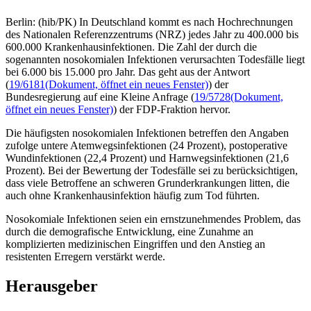
Berlin: (hib/PK) In Deutschland kommt es nach Hochrechnungen
des Nationalen Referenzzentrums (NRZ) jedes Jahr zu 400.000 bis
600.000 Krankenhausinfektionen. Die Zahl der durch die
sogenannten nosokomialen Infektionen verursachten Todesfälle liegt
bei 6.000 bis 15.000 pro Jahr. Das geht aus der Antwort
(
19/6181
(Dokument, öffnet ein neues Fenster)
) der
Bundesregierung auf eine Kleine Anfrage (
19/5728
(Dokument,
öffnet ein neues Fenster)
) der FDP-Fraktion hervor.
Die häufigsten nosokomialen Infektionen betreffen den Angaben
zufolge untere Atemwegsinfektionen (24 Prozent), postoperative
Wundinfektionen (22,4 Prozent) und Harnwegsinfektionen (21,6
Prozent). Bei der Bewertung der Todesfälle sei zu berücksichtigen,
dass viele Betroffene an schweren Grunderkrankungen litten, die
auch ohne Krankenhausinfektion häufig zum Tod führten.
Nosokomiale Infektionen seien ein ernstzunehmendes Problem, das
durch die demografische Entwicklung, eine Zunahme an
komplizierten medizinischen Eingriffen und den Anstieg an
resistenten Erregern verstärkt werde.
Herausgeber