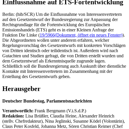
Einflussnahme auf ETS-Fortentwicklung
Berlin: (hib/SCR) Um die Einflussnahme von Interessenvertretern
auf den Gesetzentwurf der Bundesregierung zur Anpassung der
Rechtsgrundlage für die Fortentwicklung des Europäischen
Emissionshandels (ETS) geht es in einer Kleinen Anfrage der
Fraktion Die Linke (
19/5966
(Dokument, öffnet ein neues Fenster)
).
Die Abgeordneten wollen unter anderem erfahren, welcher
Regelungsvorschlag des Gesetzentwurfs mit konkreten Vorschlägen
von Dritten identisch oder teilidentisch ist. Außerdem wird nach
Gutachten und Studien gefragt, die von Dritten erstellt wurden und
dem Gesetzentwurf als Erkenntnisquelle zugrunde lagen.
Schließlich soll die Bundesregierung auch Auskunft über dienstliche
Kontakte mit Interessenvertretern im Zusammenhang mit der
Erstellung des Gesetzentwurfs geben.
Herausgeber
Deutscher Bundestag, Parlamentsnachrichten
Verantwortlich:
Frank Bergmann (V.i.S.d.P.)
Redaktion:
Lisa Brüßler, Claudia Heine, Alexander Heinrich
(stellv. Chefredakteur), Nina Jeglinski,
Susanne Ködel (Volontärin),
Claus Peter Kosfeld, Johanna Metz, Sören Christian Reimer (Chef