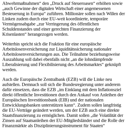
Abwehrmaßnahmen“ den „Druck auf Steueroasen“ erhöhen sowie
„auch Gewinne der digitalen Wirtschaft einer angemessenen
Besteuerung in Europa“ zuführen. Millionäre sollen nach Willen der
Linken zudem durch eine EU-weit koordinierte, temporäre
Vermögensabgabe „zur Verringerung des öffentlichen
Schuldenstandes und einer gerechten Finanzierung der
Krisenlasten“ herangezogen werden.
Weiterhin spricht sich die Fraktion für eine europäische
Arbeitslosenversicherung zur Liquiditätssicherung nationaler
Arbeitslosenversicherungen aus. Die Teilnahme beziehungsweise
Auszahlung soll dabei ebenfalls nicht „an die lohndämpfende
Liberalisierung und Flexibilisierung des Arbeitsmarktes“ geknüpft
werden.
Auch die Europäische Zentralbank (EZB) will die Linke neu
aufstellen. Demnach soll sich die Bundesregierung unter anderem
dafür einsetzen, dass die EZB „im Einklang mit dem Inflationsziel
direkt öffentliche Investitionen durch den Ankauf von Anleihen der
Europäischen Investitionsbank (EIB) und der nationalen
Entwicklungsbanken unterstützen kann“. Zudem sollen langfristig
die EU-Verträge geändert werden, um der EZB auch eine direkte
Staatsfinanzierung zu ermöglichen. Damit sollen „die Volatilität der
Zinsen auf Staatsanleihen der EU-Mitgliedsländer und die Rolle der
Finanzmärkte als Disziplinierungsinstrument für Staaten“