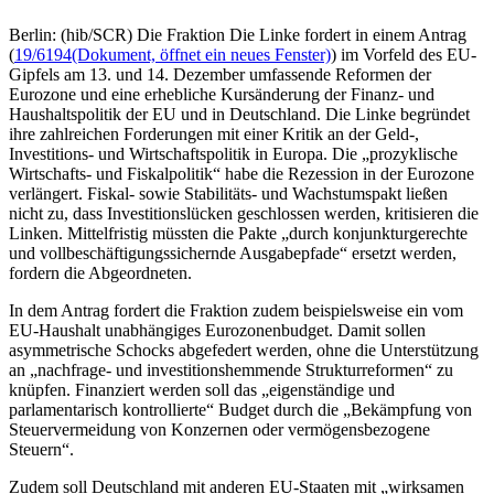
Berlin: (hib/SCR) Die Fraktion Die Linke fordert in einem Antrag
(
19/6194
(Dokument, öffnet ein neues Fenster)
) im Vorfeld des EU-
Gipfels am 13. und 14. Dezember umfassende Reformen der
Eurozone und eine erhebliche Kursänderung der Finanz- und
Haushaltspolitik der EU und in Deutschland. Die Linke begründet
ihre zahlreichen Forderungen mit einer Kritik an der Geld-,
Investitions- und Wirtschaftspolitik in Europa. Die „prozyklische
Wirtschafts- und Fiskalpolitik“ habe die Rezession in der Eurozone
verlängert. Fiskal- sowie Stabilitäts- und Wachstumspakt ließen
nicht zu, dass Investitionslücken geschlossen werden, kritisieren die
Linken. Mittelfristig müssten die Pakte „durch konjunkturgerechte
und vollbeschäftigungssichernde Ausgabepfade“ ersetzt werden,
fordern die Abgeordneten.
In dem Antrag fordert die Fraktion zudem beispielsweise ein vom
EU-Haushalt unabhängiges Eurozonenbudget. Damit sollen
asymmetrische Schocks abgefedert werden, ohne die Unterstützung
an „nachfrage- und investitionshemmende Strukturreformen“ zu
knüpfen. Finanziert werden soll das „eigenständige und
parlamentarisch kontrollierte“ Budget durch die „Bekämpfung von
Steuervermeidung von Konzernen oder vermögensbezogene
Steuern“.
Zudem soll Deutschland mit anderen EU-Staaten mit „wirksamen