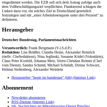
eingedämmt werden. Die EZB soll sich dem Antrag zufolge auch
dem Vollbeschäftigungsziel verpflichten. Flankierend schlagen die
Linken dazu vor, ein solches Ziel in Deutschland gesetzlich
festzulegen und mit „einer Arbeitslosenquote unter drei Prozent“ zu
definieren.
Herausgeber
Deutscher Bundestag, Parlamentsnachrichten
Verantwortlich:
Frank Bergmann (V.i.S.d.P.)
Redaktion:
Lisa Brüßler, Claudia Heine, Alexander Heinrich
(stellv. Chefredakteur), Nina Jeglinski,
Susanne Ködel (Volontärin),
Claus Peter Kosfeld, Johanna Metz, Sören Christian Reimer (Chef
vom Dienst), Sandra Schmid, Michael Schmidt, Denise Schwarz,
Helmut Stoltenberg, Alexander Weinlein
Herausgeber "heute im bundestag" (hib)
(Interner Link)
Abonnement
Newsletter abonnieren
RSS-Dienste
(Interner Link)
hib_Nachrichten im Mikroblogging-Dienst BlueSky