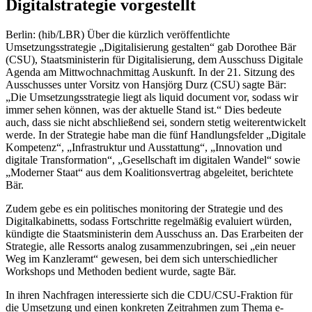
Digitalstrategie vorgestellt
Berlin: (hib/LBR) Über die kürzlich veröffentlichte
Umsetzungsstrategie „Digitalisierung gestalten“ gab Dorothee Bär
(CSU), Staatsministerin für Digitalisierung, dem Ausschuss Digitale
Agenda am Mittwochnachmittag Auskunft. In der 21. Sitzung des
Ausschusses unter Vorsitz von Hansjörg Durz (CSU) sagte Bär:
„Die Umsetzungsstrategie liegt als liquid document vor, sodass wir
immer sehen können, was der aktuelle Stand ist.“ Dies bedeute
auch, dass sie nicht abschließend sei, sondern stetig weiterentwickelt
werde. In der Strategie habe man die fünf Handlungsfelder „Digitale
Kompetenz“, „Infrastruktur und Ausstattung“, „Innovation und
digitale Transformation“, „Gesellschaft im digitalen Wandel“ sowie
„Moderner Staat“ aus dem Koalitionsvertrag abgeleitet, berichtete
Bär.
Zudem gebe es ein politisches monitoring der Strategie und des
Digitalkabinetts, sodass Fortschritte regelmäßig evaluiert würden,
kündigte die Staatsministerin dem Ausschuss an. Das Erarbeiten der
Strategie, alle Ressorts analog zusammenzubringen, sei „ein neuer
Weg im Kanzleramt“ gewesen, bei dem sich unterschiedlicher
Workshops und Methoden bedient wurde, sagte Bär.
In ihren Nachfragen interessierte sich die CDU/CSU-Fraktion für
die Umsetzung und einen konkreten Zeitrahmen zum Thema e-