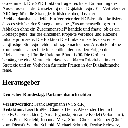
Government. Die SPD-Fraktion fragte nach der Einbindung des
Ausschusses in die Umsetzung der Digitalstrategie. Ein Vertreter der
AfD begrüßte die Strategie, kritisierte aber, dass der
Breitbandausbau schleife. Ein Vertreter der FDP-Fraktion kritisierte,
dass es sich bei der Strategie um eine „Zusammenstellung zum
Abhaken ohne ein Zusammenspiel“ handele und fragte, ob es ein
Konzept gebe, das die einzelnen Projekte verbinde und einzelne
Inhalte priorisiere. Die Fraktion Die Linke kritisierte, dass eine
langfristige Strategie fehle und fragte nach einem Ausblick auf die
kommenden Jahrzehnte hinsichtlich der sozialen Folgen der
Digitalisierung. Für die Fraktion Bündnis 90/Die Grünen
bemängelte eine Vertreterin, dass es an klaren Prioritäten in der
Strategie und an Vorhaben für mehr Frauen in der Digitalbranche
fehle.
Herausgeber
Deutscher Bundestag, Parlamentsnachrichten
Verantwortlich:
Frank Bergmann (V.i.S.d.P.)
Redaktion:
Lisa Brüßler, Claudia Heine, Alexander Heinrich
(stellv. Chefredakteur), Nina Jeglinski,
Susanne Ködel (Volontärin),
Claus Peter Kosfeld, Johanna Metz, Sören Christian Reimer (Chef
vom Dienst), Sandra Schmid, Michael Schmidt, Denise Schwarz,