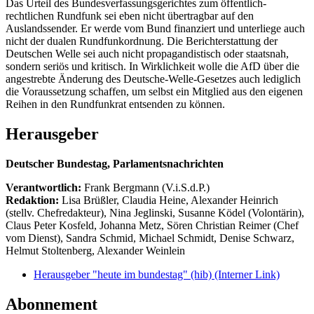
Das Urteil des Bundesverfassungsgerichtes zum öffentlich-
rechtlichen Rundfunk sei eben nicht übertragbar auf den
Auslandssender. Er werde vom Bund finanziert und unterliege auch
nicht der dualen Rundfunkordnung. Die Berichterstattung der
Deutschen Welle sei auch nicht propagandistisch oder staatsnah,
sondern seriös und kritisch. In Wirklichkeit wolle die AfD über die
angestrebte Änderung des Deutsche-Welle-Gesetzes auch lediglich
die Voraussetzung schaffen, um selbst ein Mitglied aus den eigenen
Reihen in den Rundfunkrat entsenden zu können.
Herausgeber
Deutscher Bundestag, Parlamentsnachrichten
Verantwortlich:
Frank Bergmann (V.i.S.d.P.)
Redaktion:
Lisa Brüßler, Claudia Heine, Alexander Heinrich
(stellv. Chefredakteur), Nina Jeglinski,
Susanne Ködel (Volontärin),
Claus Peter Kosfeld, Johanna Metz, Sören Christian Reimer (Chef
vom Dienst), Sandra Schmid, Michael Schmidt, Denise Schwarz,
Helmut Stoltenberg, Alexander Weinlein
Herausgeber "heute im bundestag" (hib)
(Interner Link)
Abonnement