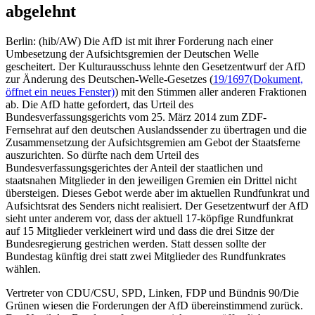
abgelehnt
Berlin: (hib/AW) Die AfD ist mit ihrer Forderung nach einer
Umbesetzung der Aufsichtsgremien der Deutschen Welle
gescheitert. Der Kulturausschuss lehnte den Gesetzentwurf der AfD
zur Änderung des Deutschen-Welle-Gesetzes (
19/1697
(Dokument,
öffnet ein neues Fenster)
) mit den Stimmen aller anderen Fraktionen
ab. Die AfD hatte gefordert, das Urteil des
Bundesverfassungsgerichts vom 25. März 2014 zum ZDF-
Fernsehrat auf den deutschen Auslandssender zu übertragen und die
Zusammensetzung der Aufsichtsgremien am Gebot der Staatsferne
auszurichten. So dürfte nach dem Urteil des
Bundesverfassungsgerichtes der Anteil der staatlichen und
staatsnahen Mitglieder in den jeweiligen Gremien ein Drittel nicht
übersteigen. Dieses Gebot werde aber im aktuellen Rundfunkrat und
Aufsichtsrat des Senders nicht realisiert. Der Gesetzentwurf der AfD
sieht unter anderem vor, dass der aktuell 17-köpfige Rundfunkrat
auf 15 Mitglieder verkleinert wird und dass die drei Sitze der
Bundesregierung gestrichen werden. Statt dessen sollte der
Bundestag künftig drei statt zwei Mitglieder des Rundfunkrates
wählen.
Vertreter von CDU/CSU, SPD, Linken, FDP und Bündnis 90/Die
Grünen wiesen die Forderungen der AfD übereinstimmend zurück.