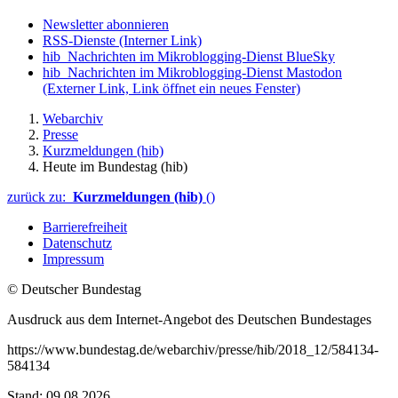
Newsletter abonnieren
RSS-Dienste
(Interner Link)
hib_Nachrichten im Mikroblogging-Dienst BlueSky
hib_Nachrichten im Mikroblogging-Dienst Mastodon
(Externer Link, Link öffnet ein neues Fenster)
Webarchiv
Presse
Kurzmeldungen (hib)
Heute im Bundestag (hib)
zurück zu:
Kurzmeldungen (hib)
()
Barrierefreiheit
Datenschutz
Impressum
© Deutscher Bundestag
Ausdruck aus dem Internet-Angebot des Deutschen Bundestages
https://www.bundestag.de/webarchiv/presse/hib/2018_12/584134-
584134
Stand: 09.08.2026