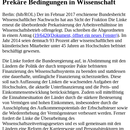
Prekäre Bedingungen in Wissenschaft
Berlin: (hib/ROL) Der im Februar 2017 erschienene Bundesbericht
Wissenschaftlicher Nachwuchs hat aus Sicht der Fraktion Die Linke
erneut die überbordende Prekarisierung der Arbeitsverhältnisse im
Wissenschaftsbetrieb offengelegt. Das schreiben die Abgeordneten
in einem Antrag (
19/6420
(Dokument, öffnet ein neues Fenster)
). Im
Jahr 2014 seien demnach 93 Prozent aller wissenschaftlichen und
künstlerischen Mitarbeiter unter 45 Jahren an Hochschulen befristet
beschäftigt gewesen.
Die Linke fordert die Bundesregierung auf, in Abstimmung mit den
Ländern die Politik der durch temporäre Pakte befristeten
Finanzierung des Wissenschaftssystems zu beenden und stattdessen
eine dauerhafte, umfängliche Finanzierung sicherzustellen. Diese
soll nach Auffassung der Linken die wachsenden Aufgaben der
Hochschulen, die aktuelle Unterfinanzierung und die Preis- und
Einkommensentwicklung berücksichtigen. Zudem soll mittelfristig
die Einnahmesituation der Länder durch die stärkere Besteuerung
von Vermögen und hohen Einkommen, insbesondere durch die
Ausschöpfung des Aufkommenspotentials der Erbschaftsteuer sowie
die Wiedererhebung der Vermögensteuer verbessert werden. Ferner
fordert die Linke die Überarbeitung des
Wissenschaftszeitvertragsgesetzes und es soll gemeinsam mit den
Ländern eine Reform der Karrierewege und Personalstrukturen im