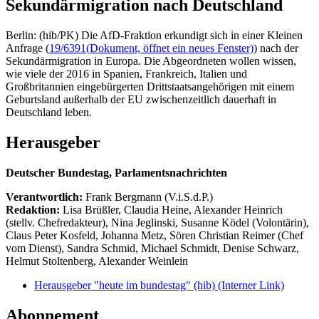
Sekundärmigration nach Deutschland
Berlin: (hib/PK) Die AfD-Fraktion erkundigt sich in einer Kleinen
Anfrage (
19/6391
(Dokument, öffnet ein neues Fenster)
) nach der
Sekundärmigration in Europa. Die Abgeordneten wollen wissen,
wie viele der 2016 in Spanien, Frankreich, Italien und
Großbritannien eingebürgerten Drittstaatsangehörigen mit einem
Geburtsland außerhalb der EU zwischenzeitlich dauerhaft in
Deutschland leben.
Herausgeber
Deutscher Bundestag, Parlamentsnachrichten
Verantwortlich:
Frank Bergmann (V.i.S.d.P.)
Redaktion:
Lisa Brüßler, Claudia Heine, Alexander Heinrich
(stellv. Chefredakteur), Nina Jeglinski,
Susanne Ködel (Volontärin),
Claus Peter Kosfeld, Johanna Metz, Sören Christian Reimer (Chef
vom Dienst), Sandra Schmid, Michael Schmidt, Denise Schwarz,
Helmut Stoltenberg, Alexander Weinlein
Herausgeber "heute im bundestag" (hib)
(Interner Link)
Abonnement