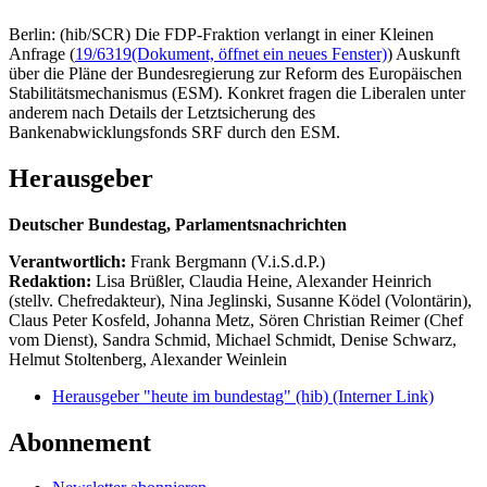
Berlin: (hib/SCR) Die FDP-Fraktion verlangt in einer Kleinen
Anfrage (
19/6319
(Dokument, öffnet ein neues Fenster)
) Auskunft
über die Pläne der Bundesregierung zur Reform des Europäischen
Stabilitätsmechanismus (ESM). Konkret fragen die Liberalen unter
anderem nach Details der Letztsicherung des
Bankenabwicklungsfonds SRF durch den ESM.
Herausgeber
Deutscher Bundestag, Parlamentsnachrichten
Verantwortlich:
Frank Bergmann (V.i.S.d.P.)
Redaktion:
Lisa Brüßler, Claudia Heine, Alexander Heinrich
(stellv. Chefredakteur), Nina Jeglinski,
Susanne Ködel (Volontärin),
Claus Peter Kosfeld, Johanna Metz, Sören Christian Reimer (Chef
vom Dienst), Sandra Schmid, Michael Schmidt, Denise Schwarz,
Helmut Stoltenberg, Alexander Weinlein
Herausgeber "heute im bundestag" (hib)
(Interner Link)
Abonnement