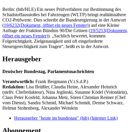
Berlin: (hib/HLE) Ein neues Prüfverfahren zur Bestimmung des
Schadstoffausstoßes bei Fahrzeugen (WLTP) bringt realitätsnähere
CO2-Prüfwerte. Dies schreibt die Bundesregierung in der Antwort
(
19/6232
(Dokument, öffnet ein neues Fenster)
) auf eine Kleine
Anfrage der Fraktion Bündnis 90/Die Grünen (
19/5253
(Dokument,
öffnet ein neues Fenster)
). „Sachlich bewertet, kommen
Folgerichtigkeit, Zielgenauigkeit und oft eingeforderte
Steuergerechtigkeit zum Tragen“, heißt es in der Antwort.
Herausgeber
Deutscher Bundestag, Parlamentsnachrichten
Verantwortlich:
Frank Bergmann (V.i.S.d.P.)
Redaktion:
Lisa Brüßler, Claudia Heine, Alexander Heinrich
(stellv. Chefredakteur), Nina Jeglinski,
Susanne Ködel (Volontärin),
Claus Peter Kosfeld, Johanna Metz, Sören Christian Reimer (Chef
vom Dienst), Sandra Schmid, Michael Schmidt, Denise Schwarz,
Helmut Stoltenberg, Alexander Weinlein
Herausgeber "heute im bundestag" (hib)
(Interner Link)
Abonnement