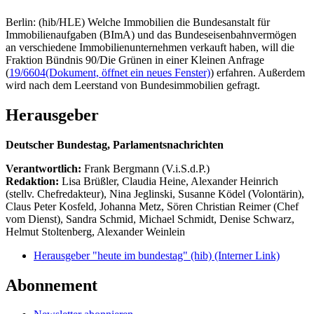
Berlin: (hib/HLE) Welche Immobilien die Bundesanstalt für
Immobilienaufgaben (BImA) und das Bundeseisenbahnvermögen
an verschiedene Immobilienunternehmen verkauft haben, will die
Fraktion Bündnis 90/Die Grünen in einer Kleinen Anfrage
(
19/6604
(Dokument, öffnet ein neues Fenster)
) erfahren. Außerdem
wird nach dem Leerstand von Bundesimmobilien gefragt.
Herausgeber
Deutscher Bundestag, Parlamentsnachrichten
Verantwortlich:
Frank Bergmann (V.i.S.d.P.)
Redaktion:
Lisa Brüßler, Claudia Heine, Alexander Heinrich
(stellv. Chefredakteur), Nina Jeglinski,
Susanne Ködel (Volontärin),
Claus Peter Kosfeld, Johanna Metz, Sören Christian Reimer (Chef
vom Dienst), Sandra Schmid, Michael Schmidt, Denise Schwarz,
Helmut Stoltenberg, Alexander Weinlein
Herausgeber "heute im bundestag" (hib)
(Interner Link)
Abonnement