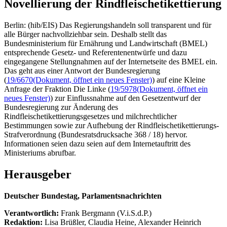
Novellierung der Rindfleischetikettierung
Berlin: (hib/EIS) Das Regierungshandeln soll transparent und für
alle Bürger nachvollziehbar sein. Deshalb stellt das
Bundesministerium für Ernährung und Landwirtschaft (BMEL)
entsprechende Gesetz- und Referentenentwürfe und dazu
eingegangene Stellungnahmen auf der Internetseite des BMEL ein.
Das geht aus einer Antwort der Bundesregierung
(
19/6670
(Dokument, öffnet ein neues Fenster)
) auf eine Kleine
Anfrage der Fraktion Die Linke (
19/5978
(Dokument, öffnet ein
neues Fenster)
) zur Einflussnahme auf den Gesetzentwurf der
Bundesregierung zur Änderung des
Rindfleischetikettierungsgesetzes und milchrechtlicher
Bestimmungen sowie zur Aufhebung der Rindfleischetikettierungs-
Strafverordnung (Bundesratsdrucksache 368 / 18) hervor.
Informationen seien dazu seien auf dem Internetauftritt des
Ministeriums abrufbar.
Herausgeber
Deutscher Bundestag, Parlamentsnachrichten
Verantwortlich:
Frank Bergmann (V.i.S.d.P.)
Redaktion:
Lisa Brüßler, Claudia Heine, Alexander Heinrich