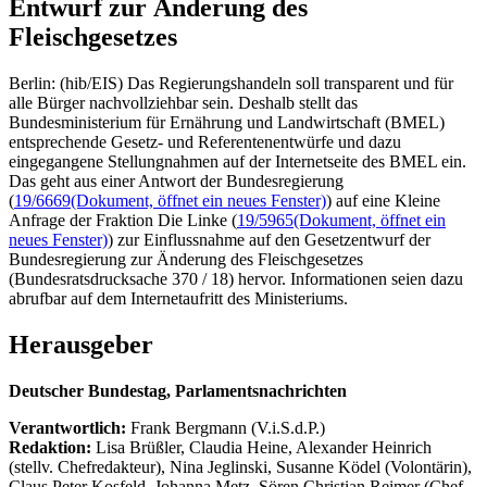
Entwurf zur Änderung des
Fleischgesetzes
Berlin: (hib/EIS) Das Regierungshandeln soll transparent und für
alle Bürger nachvollziehbar sein. Deshalb stellt das
Bundesministerium für Ernährung und Landwirtschaft (BMEL)
entsprechende Gesetz- und Referentenentwürfe und dazu
eingegangene Stellungnahmen auf der Internetseite des BMEL ein.
Das geht aus einer Antwort der Bundesregierung
(
19/6669
(Dokument, öffnet ein neues Fenster)
) auf eine Kleine
Anfrage der Fraktion Die Linke (
19/5965
(Dokument, öffnet ein
neues Fenster)
) zur Einflussnahme auf den Gesetzentwurf der
Bundesregierung zur Änderung des Fleischgesetzes
(Bundesratsdrucksache 370 / 18) hervor. Informationen seien dazu
abrufbar auf dem Internetaufritt des Ministeriums.
Herausgeber
Deutscher Bundestag, Parlamentsnachrichten
Verantwortlich:
Frank Bergmann (V.i.S.d.P.)
Redaktion:
Lisa Brüßler, Claudia Heine, Alexander Heinrich
(stellv. Chefredakteur), Nina Jeglinski,
Susanne Ködel (Volontärin),
Claus Peter Kosfeld, Johanna Metz, Sören Christian Reimer (Chef