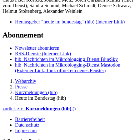
vom Dienst), Sandra Schmid, Michael Schmidt, Denise Schwarz,
Helmut Stoltenberg, Alexander Weinlein
Herausgeber "heute im bundestag" (hib)
(Interner Link)
Abonnement
Newsletter abonnieren
RSS-Dienste
(Interner Link)
hib_Nachrichten im Mikroblogging-Dienst BlueSky
hib_Nachrichten im Mikroblogging-Dienst Mastodon
(Externer Link, Link öffnet ein neues Fenster)
Webarchiv
Presse
Kurzmeldungen (hib)
Heute im Bundestag (hib)
zurück zu:
Kurzmeldungen (hib)
()
Barrierefreiheit
Datenschutz
Impressum