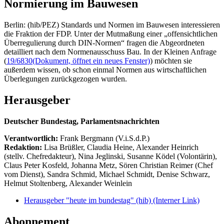
Normierung im Bauwesen
Berlin: (hib/PEZ) Standards und Normen im Bauwesen interessieren
die Fraktion der FDP. Unter der Mutmaßung einer „offensichtlichen
Überregulierung durch DIN-Normen“ fragen die Abgeordneten
detailliert nach dem Normenausschuss Bau. In der Kleinen Anfrage
(
19/6830
(Dokument, öffnet ein neues Fenster)
) möchten sie
außerdem wissen, ob schon einmal Normen aus wirtschaftlichen
Überlegungen zurückgezogen wurden.
Herausgeber
Deutscher Bundestag, Parlamentsnachrichten
Verantwortlich:
Frank Bergmann (V.i.S.d.P.)
Redaktion:
Lisa Brüßler, Claudia Heine, Alexander Heinrich
(stellv. Chefredakteur), Nina Jeglinski,
Susanne Ködel (Volontärin),
Claus Peter Kosfeld, Johanna Metz, Sören Christian Reimer (Chef
vom Dienst), Sandra Schmid, Michael Schmidt, Denise Schwarz,
Helmut Stoltenberg, Alexander Weinlein
Herausgeber "heute im bundestag" (hib)
(Interner Link)
Abonnement