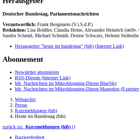
Herausgeber
Deutscher Bundestag, Parlamentsnachrichten
Verantwortlich:
Frank Bergmann (V.i.S.d.P.)
Redaktion:
Lisa Brüßler, Claudia Heine, Alexander Heinrich (stellv.
Sandra Schmid, Michael Schmidt, Denise Schwarz, Helmut Stoltenbe
Herausgeber "heute im bundestag" (hib)
(Interner Link)
Abonnement
Newsletter abonnieren
RSS-Dienste
(Interner Link)
hib_Nachrichten im Mikroblogging-Dienst BlueSky
hib_Nachrichten im Mikroblogging-Dienst Mastodon
(Externer
Webarchiv
Presse
Kurzmeldungen (hib)
Heute im Bundestag (hib)
zurück zu:
Kurzmeldungen (hib)
()
Barrierefreiheit