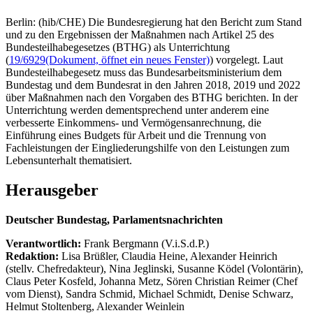
Berlin: (hib/CHE) Die Bundesregierung hat den Bericht zum Stand
und zu den Ergebnissen der Maßnahmen nach Artikel 25 des
Bundesteilhabegesetzes (BTHG) als Unterrichtung
(
19/6929
(Dokument, öffnet ein neues Fenster)
) vorgelegt. Laut
Bundesteilhabegesetz muss das Bundesarbeitsministerium dem
Bundestag und dem Bundesrat in den Jahren 2018, 2019 und 2022
über Maßnahmen nach den Vorgaben des BTHG berichten. In der
Unterrichtung werden dementsprechend unter anderem eine
verbesserte Einkommens- und Vermögensanrechnung, die
Einführung eines Budgets für Arbeit und die Trennung von
Fachleistungen der Eingliederungshilfe von den Leistungen zum
Lebensunterhalt thematisiert.
Herausgeber
Deutscher Bundestag, Parlamentsnachrichten
Verantwortlich:
Frank Bergmann (V.i.S.d.P.)
Redaktion:
Lisa Brüßler, Claudia Heine, Alexander Heinrich
(stellv. Chefredakteur), Nina Jeglinski,
Susanne Ködel (Volontärin),
Claus Peter Kosfeld, Johanna Metz, Sören Christian Reimer (Chef
vom Dienst), Sandra Schmid, Michael Schmidt, Denise Schwarz,
Helmut Stoltenberg, Alexander Weinlein