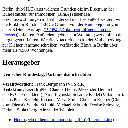
Berlin: (hib/HLE) Aus welchen Gründen die im Eigentum der
Bundesanstalt für Immobilien (BImA) stehenden
Geschosswohnungen in Berlin derzeit nicht veräußert werden, will
die Fraktion Bündnis 90/Die Grünen von der Bunderegierung in
einer Kleinen Anfrage (
19/6842
(Dokument, öffnet ein neues
Fenster)
) erfahren. Außerdem geht es um Wohnungsverkäufe in den
vergangenen Jahren. Wie die Abgeordneten im der Vorbemerkung
zur Kleinen Anfrage schreiben, verfügt die BImA in Berlin über
mehr als 4.500 Wohnungen.
Herausgeber
Deutscher Bundestag, Parlamentsnachrichten
Verantwortlich:
Frank Bergmann (V.i.S.d.P.)
Redaktion:
Lisa Brüßler, Claudia Heine, Alexander Heinrich
(stellv. Chefredakteur), Nina Jeglinski,
Susanne Ködel (Volontärin),
Claus Peter Kosfeld, Johanna Metz, Sören Christian Reimer (Chef
vom Dienst), Sandra Schmid, Michael Schmidt, Denise Schwarz,
Helmut Stoltenberg, Alexander Weinlein
Herausgeber "heute im bundestag" (hib)
(Interner Link)