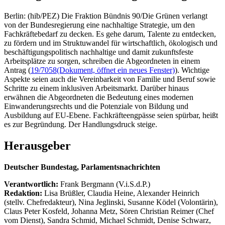
Berlin: (hib/PEZ) Die Fraktion Bündnis 90/Die Grünen verlangt
von der Bundesregierung eine nachhaltige Strategie, um den
Fachkräftebedarf zu decken. Es gehe darum, Talente zu entdecken,
zu fördern und im Struktuwandel für wirtschaftlich, ökologisch und
beschäftigungspolitisch nachhaltige und damit zukunftsfeste
Arbeitsplätze zu sorgen, schreiben die Abgeordneten in einem
Antrag (
19/7058
(Dokument, öffnet ein neues Fenster)
). Wichtige
Aspekte seien auch die Vereinbarkeit von Familie und Beruf sowie
Schritte zu einem inklusiven Arbeitsmarkt. Darüber hinaus
erwähnen die Abgeordneten die Bedeutung eines modernen
Einwanderungsrechts und die Potenziale von Bildung und
Ausbildung auf EU-Ebene. Fachkräfteengpässe seien spürbar, heißt
es zur Begründung. Der Handlungsdruck steige.
Herausgeber
Deutscher Bundestag, Parlamentsnachrichten
Verantwortlich:
Frank Bergmann (V.i.S.d.P.)
Redaktion:
Lisa Brüßler, Claudia Heine, Alexander Heinrich
(stellv. Chefredakteur), Nina Jeglinski,
Susanne Ködel (Volontärin),
Claus Peter Kosfeld, Johanna Metz, Sören Christian Reimer (Chef
vom Dienst), Sandra Schmid, Michael Schmidt, Denise Schwarz,