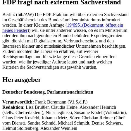
FDP fragt nach externem Sachverstand
Berlin: (hib/AW) Die FDP-Fraktion will über externen Sachverstand
im Geschäftsbereich des Bundesfamilienministeriums informiert
werden. In einer Kleinen Anfrage (
19/6951
(Dokument, öffnet ein
neues Fenster)
) will sie unter anderem wissen, ob es im Ministerium
oder den ihm nachgeordneten Bundesbehörden Expertengremien
gibt, die sich mit Digitalisierung, Verbraucherschutz und den
Interessen kleiner und mittelständischer Unternehmen beschäftigen.
Zudem möchten die Liberalen erfahren, auf welcher
Rechtsgrundlage und für wie lange diese Gremien einberufen
wurden, wie ihr jeweiliger Auftrag lautet und nach welchen
Kriterien die Sachverständigen ausgewählt wurden.
Herausgeber
Deutscher Bundestag, Parlamentsnachrichten
Verantwortlich:
Frank Bergmann (V.i.S.d.P.)
Redaktion:
Lisa Brüßler, Claudia Heine, Alexander Heinrich
(stellv. Chefredakteur), Nina Jeglinski,
Susanne Ködel (Volontärin),
Claus Peter Kosfeld, Johanna Metz, Sören Christian Reimer (Chef
vom Dienst), Sandra Schmid, Michael Schmidt, Denise Schwarz,
Helmut Stoltenberg, Alexander Weinlein