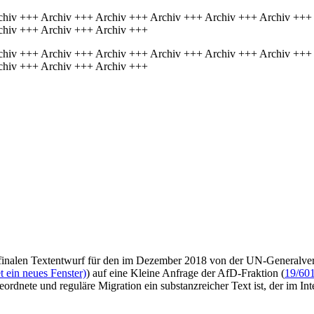
chiv +++ Archiv +++ Archiv +++ Archiv +++ Archiv +++ Archiv +++
chiv +++ Archiv +++ Archiv +++
chiv +++ Archiv +++ Archiv +++ Archiv +++ Archiv +++ Archiv +++
chiv +++ Archiv +++ Archiv +++
im finalen Textentwurf für den im Dezember 2018 von der UN-Genera
 ein neues Fenster)
) auf eine Kleine Anfrage der AfD-Fraktion (
19/60
ordnete und reguläre Migration ein substanzreicher Text ist, der im Int