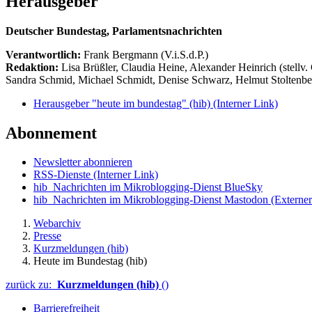
Herausgeber
Deutscher Bundestag, Parlamentsnachrichten
Verantwortlich:
Frank Bergmann (V.i.S.d.P.)
Redaktion:
Lisa Brüßler, Claudia Heine, Alexander Heinrich (stellv.
Sandra Schmid, Michael Schmidt, Denise Schwarz, Helmut Stoltenbe
Herausgeber "heute im bundestag" (hib)
(Interner Link)
Abonnement
Newsletter abonnieren
RSS-Dienste
(Interner Link)
hib_Nachrichten im Mikroblogging-Dienst BlueSky
hib_Nachrichten im Mikroblogging-Dienst Mastodon
(Externer
Webarchiv
Presse
Kurzmeldungen (hib)
Heute im Bundestag (hib)
zurück zu:
Kurzmeldungen (hib)
()
Barrierefreiheit