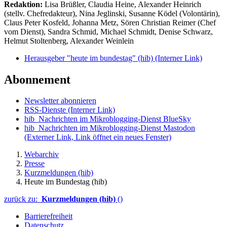
Redaktion:
Lisa Brüßler, Claudia Heine, Alexander Heinrich
(stellv. Chefredakteur), Nina Jeglinski,
Susanne Ködel (Volontärin),
Claus Peter Kosfeld, Johanna Metz, Sören Christian Reimer (Chef
vom Dienst), Sandra Schmid, Michael Schmidt, Denise Schwarz,
Helmut Stoltenberg, Alexander Weinlein
Herausgeber "heute im bundestag" (hib)
(Interner Link)
Abonnement
Newsletter abonnieren
RSS-Dienste
(Interner Link)
hib_Nachrichten im Mikroblogging-Dienst BlueSky
hib_Nachrichten im Mikroblogging-Dienst Mastodon
(Externer Link, Link öffnet ein neues Fenster)
Webarchiv
Presse
Kurzmeldungen (hib)
Heute im Bundestag (hib)
zurück zu:
Kurzmeldungen (hib)
()
Barrierefreiheit
Datenschutz