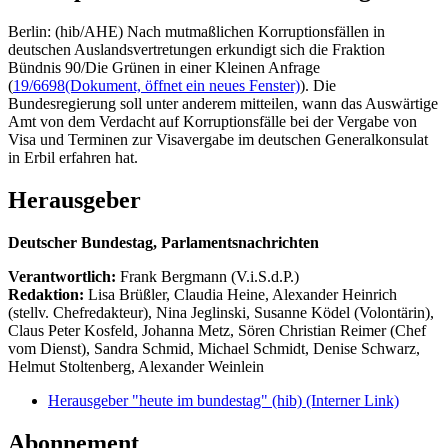
Berlin: (hib/AHE) Nach mutmaßlichen Korruptionsfällen in
deutschen Auslandsvertretungen erkundigt sich die Fraktion
Bündnis 90/Die Grünen in einer Kleinen Anfrage
(
19/6698
(Dokument, öffnet ein neues Fenster)
). Die
Bundesregierung soll unter anderem mitteilen, wann das Auswärtige
Amt von dem Verdacht auf Korruptionsfälle bei der Vergabe von
Visa und Terminen zur Visavergabe im deutschen Generalkonsulat
in Erbil erfahren hat.
Herausgeber
Deutscher Bundestag, Parlamentsnachrichten
Verantwortlich:
Frank Bergmann (V.i.S.d.P.)
Redaktion:
Lisa Brüßler, Claudia Heine, Alexander Heinrich
(stellv. Chefredakteur), Nina Jeglinski,
Susanne Ködel (Volontärin),
Claus Peter Kosfeld, Johanna Metz, Sören Christian Reimer (Chef
vom Dienst), Sandra Schmid, Michael Schmidt, Denise Schwarz,
Helmut Stoltenberg, Alexander Weinlein
Herausgeber "heute im bundestag" (hib)
(Interner Link)
Abonnement