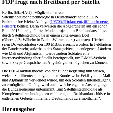
FDP fragt nach Breitband per Satellit
Berlin: (hib/HAU) „Möglichkeiten von
Satellitenbreitbandtechnologie in Deutschland“ hat die FDP-
Fraktion eine Kleine Anfrage (
19/7052
(Dokument, öffnet ein neues
Fenster)
) betitelt. Darin verweisen die Abgeordneten auf ein schon
Ende 2015 durchgeführtes Modellprojekt, um Breitbandanschlüsse
durch Satellitentechnologie in einem abgelegenen Dorf
(Oberried/St.Wilhelm in Baden-Württemberg) zu testen. Hierbei
seien Downloadraten von 100 MBit/s erreicht worden. In Feldlagern
der Bundeswehr, außerhalb des Staatsgebiets, in entlegenen Ländern
wie Mali und Afghanistan, werde zudem Soldaten eine
Internetverbindung über Satellit bereitgestellt, um E-Mail-Verkehr
sowie Skype-Gespräche mit Angehörigen ermöglichen zu können.
Die FDP-Fraktion möchte von der Bundesregierung nun wissen,
welche Satellitentechnologie in den Bundeswehr-Feldlagern in Mali
und Afghanistan verwendet wurde, um den Soldaten Internetzugang
zu ermöglichen. Gefragt wird auch, welche eigenen Anstrengungen
die Bundesregierung unternimmt, „um Satellitentechnologie als
Komplementärtechnologie zu etablieren, um Breitbandanschlüsse in
entlegenen Gebieten innerhalb Deutschlands zu ermöglichen“.
Herausgeber