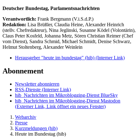
Deutscher Bundestag, Parlamentsnachrichten
Verantwortlich:
Frank Bergmann (V.i.S.d.P.)
Redaktion:
Lisa Brüßler, Claudia Heine, Alexander Heinrich
(stellv. Chefredakteur), Nina Jeglinski,
Susanne Ködel (Volontärin),
Claus Peter Kosfeld, Johanna Metz, Sören Christian Reimer (Chef
vom Dienst), Sandra Schmid, Michael Schmidt, Denise Schwarz,
Helmut Stoltenberg, Alexander Weinlein
Herausgeber "heute im bundestag" (hib)
(Interner Link)
Abonnement
Newsletter abonnieren
RSS-Dienste
(Interner Link)
hib_Nachrichten im Mikroblogging-Dienst BlueSky
hib_Nachrichten im Mikroblogging-Dienst Mastodon
(Externer Link, Link öffnet ein neues Fenster)
Webarchiv
Presse
Kurzmeldungen (hib)
Heute im Bundestag (hib)