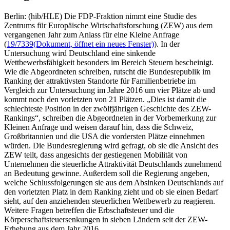
Berlin: (hib/HLE) Die FDP-Fraktion nimmt eine Studie des
Zentrums für Europäische Wirtschaftsforschung (ZEW) aus dem
vergangenen Jahr zum Anlass für eine Kleine Anfrage
(
19/7339
(Dokument, öffnet ein neues Fenster)
). In der
Untersuchung wird Deutschland eine sinkende
Wettbewerbsfähigkeit besonders im Bereich Steuern bescheinigt.
Wie die Abgeordneten schreiben, rutscht die Bundesrepublik im
Ranking der attraktivsten Standorte für Familienbetriebe im
Vergleich zur Untersuchung im Jahre 2016 um vier Plätze ab und
kommt noch den vorletzten von 21 Plätzen. „Dies ist damit die
schlechteste Position in der zwölfjährigen Geschichte des ZEW-
Rankings“, schreiben die Abgeordneten in der Vorbemerkung zur
Kleinen Anfrage und weisen darauf hin, dass die Schweiz,
Großbritannien und die USA die vordersten Plätze einnehmen
würden. Die Bundesregierung wird gefragt, ob sie die Ansicht des
ZEW teilt, dass angesichts der gestiegenen Mobilität von
Unternehmen die steuerliche Attraktivität Deutschlands zunehmend
an Bedeutung gewinne. Außerdem soll die Regierung angeben,
welche Schlussfolgerungen sie aus dem Absinken Deutschlands auf
den vorletzten Platz in dem Ranking zieht und ob sie einen Bedarf
sieht, auf den anziehenden steuerlichen Wettbewerb zu reagieren.
Weitere Fragen betreffen die Erbschaftsteuer und die
Körperschaftsteuersenkungen in sieben Ländern seit der ZEW-
Erhebung aus dem Jahr 2016.