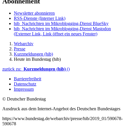
Abonnement
Newsletter abonnieren
RSS-Dienste
(Interner Link)
hib_Nachrichten im Mikroblogging-Dienst BlueSky
hib_Nachrichten im Mikroblogging-Dienst Mastodon
(Externer Link, Link öffnet ein neues Fenster)
Webarchiv
Presse
Kurzmeldungen (hib)
Heute im Bundestag (hib)
zurück zu:
Kurzmeldungen (hib)
()
Barrierefreiheit
Datenschutz
Impressum
© Deutscher Bundestag
Ausdruck aus dem Internet-Angebot des Deutschen Bundestages
https://www.bundestag.de/webarchiv/presse/hib/2019_01/590678-
590678