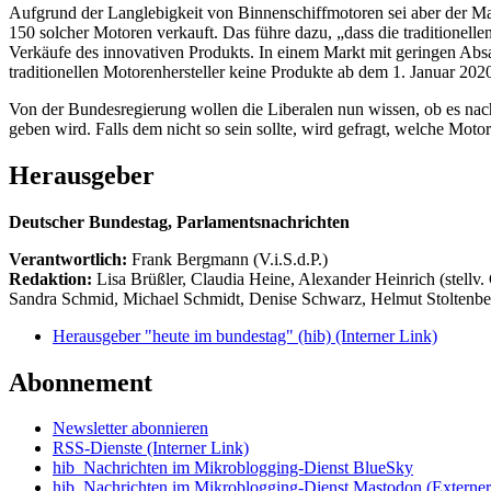
Aufgrund der Langlebigkeit von Binnenschiffmotoren sei aber der Mar
150 solcher Motoren verkauft. Das führe dazu, „dass die traditionelle
Verkäufe des innovativen Produkts. In einem Markt mit geringen Absat
traditionellen Motorenhersteller keine Produkte ab dem 1. Januar 20
Von der Bundesregierung wollen die Liberalen nun wissen, ob es n
geben wird. Falls dem nicht so sein sollte, wird gefragt, welche Mo
Herausgeber
Deutscher Bundestag, Parlamentsnachrichten
Verantwortlich:
Frank Bergmann (V.i.S.d.P.)
Redaktion:
Lisa Brüßler, Claudia Heine, Alexander Heinrich (stellv.
Sandra Schmid, Michael Schmidt, Denise Schwarz, Helmut Stoltenbe
Herausgeber "heute im bundestag" (hib)
(Interner Link)
Abonnement
Newsletter abonnieren
RSS-Dienste
(Interner Link)
hib_Nachrichten im Mikroblogging-Dienst BlueSky
hib_Nachrichten im Mikroblogging-Dienst Mastodon
(Externer