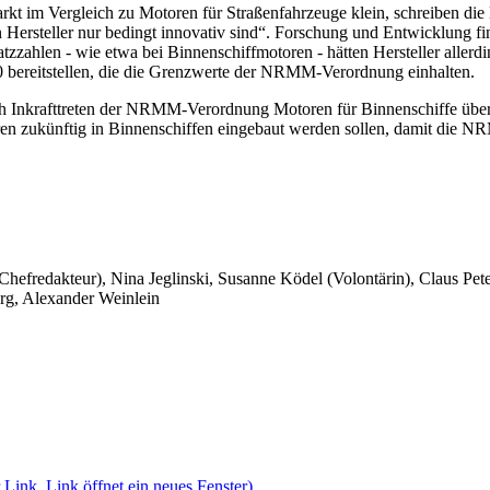
kt im Vergleich zu Motoren für Straßenfahrzeuge klein, schreiben die
n Hersteller nur bedingt innovativ sind“. Forschung und Entwicklung fi
zzahlen - wie etwa bei Binnenschiffmotoren - hätten Hersteller allerdi
20 bereitstellen, die die Grenzwerte der NRMM-Verordnung einhalten.
ach Inkrafttreten der NRMM-Verordnung Motoren für Binnenschiffe üb
toren zukünftig in Binnenschiffen eingebaut werden sollen, damit die 
 Chefredakteur), Nina Jeglinski,
Susanne Ködel (Volontärin),
Claus Pet
rg, Alexander Weinlein
 Link, Link öffnet ein neues Fenster)