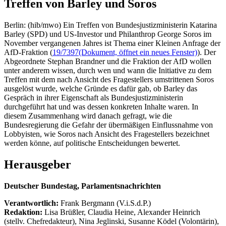
Treffen von Barley und Soros
Berlin: (hib/mwo) Ein Treffen von Bundesjustizministerin Katarina
Barley (SPD) und US-Investor und Philanthrop George Soros im
November vergangenen Jahres ist Thema einer Kleinen Anfrage der
AfD-Fraktion (
19/7397
(Dokument, öffnet ein neues Fenster)
). Der
Abgeordnete Stephan Brandner und die Fraktion der AfD wollen
unter anderem wissen, durch wen und wann die Initiative zu dem
Treffen mit dem nach Ansicht des Fragestellers umstrittenen Soros
ausgelöst wurde, welche Gründe es dafür gab, ob Barley das
Gespräch in ihrer Eigenschaft als Bundesjustizministerin
durchgeführt hat und was dessen konkreten Inhalte waren. In
diesem Zusammenhang wird danach gefragt, wie die
Bundesregierung die Gefahr der übermäßigen Einflussnahme von
Lobbyisten, wie Soros nach Ansicht des Fragestellers bezeichnet
werden könne, auf politische Entscheidungen bewertet.
Herausgeber
Deutscher Bundestag, Parlamentsnachrichten
Verantwortlich:
Frank Bergmann (V.i.S.d.P.)
Redaktion:
Lisa Brüßler, Claudia Heine, Alexander Heinrich
(stellv. Chefredakteur), Nina Jeglinski,
Susanne Ködel (Volontärin),