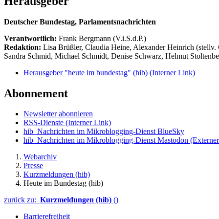
Herausgeber
Deutscher Bundestag, Parlamentsnachrichten
Verantwortlich:
Frank Bergmann (V.i.S.d.P.)
Redaktion:
Lisa Brüßler, Claudia Heine, Alexander Heinrich (stellv.
Sandra Schmid, Michael Schmidt, Denise Schwarz, Helmut Stoltenbe
Herausgeber "heute im bundestag" (hib)
(Interner Link)
Abonnement
Newsletter abonnieren
RSS-Dienste
(Interner Link)
hib_Nachrichten im Mikroblogging-Dienst BlueSky
hib_Nachrichten im Mikroblogging-Dienst Mastodon
(Externer
Webarchiv
Presse
Kurzmeldungen (hib)
Heute im Bundestag (hib)
zurück zu:
Kurzmeldungen (hib)
()
Barrierefreiheit