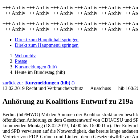
+++ Archiv +++ Archiv +++ Archiv +++ Archiv +++ Archiv +++ Ar
+++ Archiv +++ Archiv +++ Archiv +++ Archiv +++ Archiv +++ Ar
+++ Archiv +++ Archiv +++ Archiv +++ Archiv +++ Archiv +++ Ar
+++ Archiv +++ Archiv +++ Archiv +++ Archiv +++ Archiv +++ Ar
Direkt zum Hauptinhalt springen
Direkt zum Hauptmenü springen
Webarchiv
Presse
Kurzmeldungen (hib)
Heute im Bundestag (hib)
zurück zu:
Kurzmeldungen (hib)
()
13.02.2019
Recht und Verbraucherschutz — Ausschuss — hib 160/2
Anhörung zu Koalitions-Entwurf zu 219a
Berlin: (hib/MWO) Mit den Stimmen der Koalitionsfraktionen beschlo
öffentlichen Anhörung zu dem Gesetzentwurf von CDU/CSU und SPD 
kommenden Montag (18.02.2019, 14.00 bis 16.00 Uhr). Der Entwurf,
und SPD verwiesen auf die Notwendigkeit, das bereits lange andauer
Vertreter von FDP, Grünen und Linken, deren Gesetzentwürfe zur Au