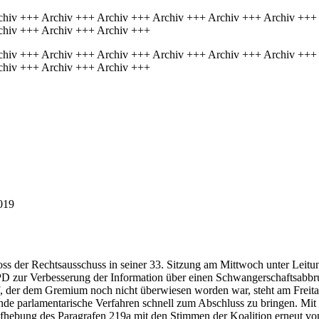
chiv +++ Archiv +++ Archiv +++ Archiv +++ Archiv +++ Archiv +++
chiv +++ Archiv +++ Archiv +++
chiv +++ Archiv +++ Archiv +++ Archiv +++ Archiv +++ Archiv +++
chiv +++ Archiv +++ Archiv +++
019
ss der Rechtsausschuss in seiner 33. Sitzung am Mittwoch unter Leit
zur Verbesserung der Information über einen Schwangerschaftsabbr
 der dem Gremium noch nicht überwiesen worden war, steht am Freit
nde parlamentarische Verfahren schnell zum Abschluss zu bringen. Mi
fhebung des Paragrafen 219a mit den Stimmen der Koalition erneut v