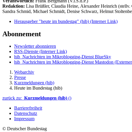
Verantwortlich:
Frank Bergmann (V.i.S.d.P.)
Redaktion:
Lisa Brüßler, Claudia Heine, Alexander Heinrich (stellv.
Sandra Schmid, Michael Schmidt, Denise Schwarz, Helmut Stoltenbe
Herausgeber "heute im bundestag" (hib)
(Interner Link)
Abonnement
Newsletter abonnieren
RSS-Dienste
(Interner Link)
hib_Nachrichten im Mikroblogging-Dienst BlueSky
hib_Nachrichten im Mikroblogging-Dienst Mastodon
(Externer
Webarchiv
Presse
Kurzmeldungen (hib)
Heute im Bundestag (hib)
zurück zu:
Kurzmeldungen (hib)
()
Barrierefreiheit
Datenschutz
Impressum
© Deutscher Bundestag