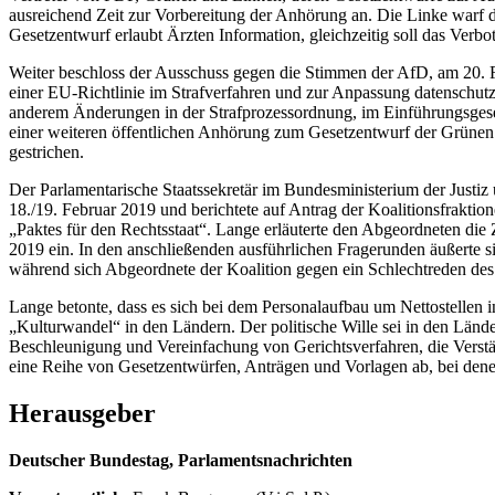
ausreichend Zeit zur Vorbereitung der Anhörung an. Die Linke warf 
Gesetzentwurf erlaubt Ärzten Information, gleichzeitig soll das Verb
Weiter beschloss der Ausschuss gegen die Stimmen der AfD, am 20. 
einer EU-Richtlinie im Strafverfahren und zur Anpassung datenschu
anderem Änderungen in der Strafprozessordnung, im Einführungsgesetz
einer weiteren öffentlichen Anhörung zum Gesetzentwurf der Grünen f
gestrichen.
Der Parlamentarische Staatssekretär im Bundesministerium der Justiz
18./19. Februar 2019 und berichtete auf Antrag der Koalitionsfrakt
„Paktes für den Rechtsstaat“. Lange erläuterte den Abgeordneten die
2019 ein. In den anschließenden ausführlichen Fragerunden äußerte si
während sich Abgeordnete der Koalition gegen ein Schlechtreden des 
Lange betonte, dass es sich bei dem Personalaufbau um Nettostellen i
„Kulturwandel“ in den Ländern. Der politische Wille sei in den Lände
Beschleunigung und Vereinfachung von Gerichtsverfahren, die Verstär
eine Reihe von Gesetzentwürfen, Anträgen und Vorlagen ab, bei denen 
Herausgeber
Deutscher Bundestag, Parlamentsnachrichten