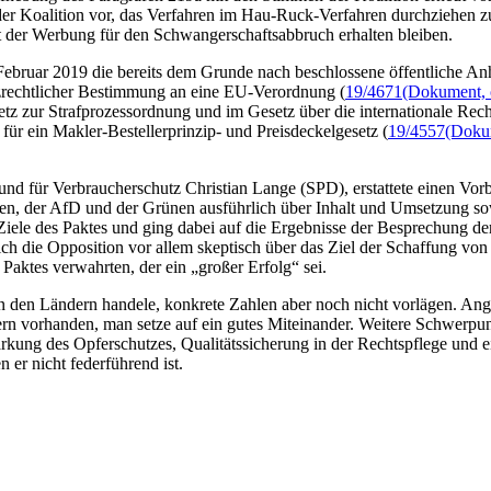
der Koalition vor, das Verfahren im Hau-Ruck-Verfahren durchziehen 
ot der Werbung für den Schwangerschaftsabbruch erhalten bleiben.
Februar 2019 die bereits dem Grunde nach beschlossene öffentliche 
tzrechtlicher Bestimmung an eine EU-Verordnung (
19/4671
(Dokument, ö
 zur Strafprozessordnung und im Gesetz über die internationale Recht
ür ein Makler-Bestellerprinzip- und Preisdeckelgesetz (
19/4557
(Dokum
 und für Verbraucherschutz Christian Lange (SPD), erstattete einen V
ionen, der AfD und der Grünen ausführlich über Inhalt und Umsetzung s
 Ziele des Paktes und ging dabei auf die Ergebnisse der Besprechung 
ch die Opposition vor allem skeptisch über das Ziel der Schaffung von
Paktes verwahrten, der ein „großer Erfolg“ sei.
n den Ländern handele, konkrete Zahlen aber noch nicht vorlägen. Ange
rn vorhanden, man setze auf ein gutes Miteinander. Weitere Schwerpunkt
kung des Opferschutzes, Qualitätssicherung in der Rechtspflege und ei
er nicht federführend ist.