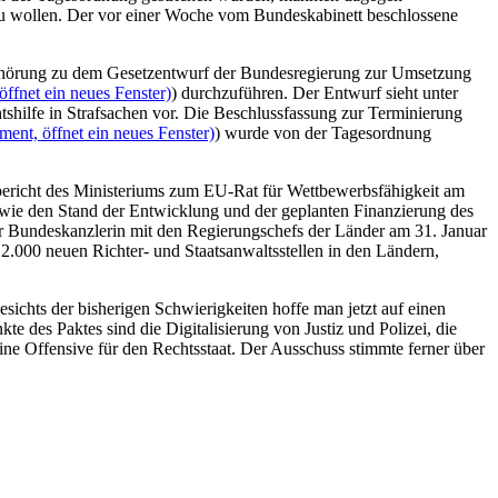
zu wollen. Der vor einer Woche vom Bundeskabinett beschlossene
Anhörung zu dem Gesetzentwurf der Bundesregierung zur Umsetzung
ffnet ein neues Fenster)
) durchzuführen. Der Entwurf sieht unter
shilfe in Strafsachen vor. Die Beschlussfassung zur Terminierung
ent, öffnet ein neues Fenster)
) wurde von der Tagesordnung
orbericht des Ministeriums zum EU-Rat für Wettbewerbsfähigkeit am
owie den Stand der Entwicklung und der geplanten Finanzierung des
der Bundeskanzlerin mit den Regierungschefs der Länder am 31. Januar
 2.000 neuen Richter- und Staatsanwaltsstellen in den Ländern,
sichts der bisherigen Schwierigkeiten hoffe man jetzt auf einen
e des Paktes sind die Digitalisierung von Justiz und Polizei, die
ne Offensive für den Rechtsstaat. Der Ausschuss stimmte ferner über